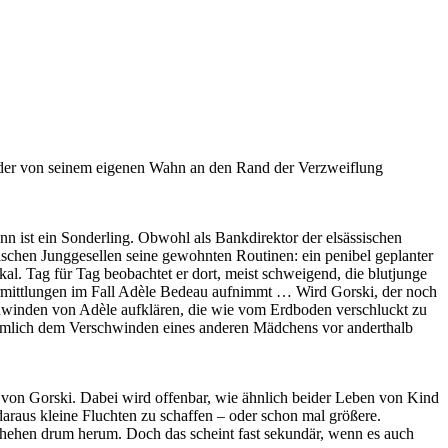
, der von seinem eigenen Wahn an den Rand der Verzweiflung
n ist ein Sonderling. Obwohl als Bankdirektor der elsässischen
ischen Junggesellen seine gewohnten Routinen: ein penibel geplanter
 Tag für Tag beobachtet er dort, meist schweigend, die blutjunge
Ermittlungen im Fall Adèle Bedeau aufnimmt … Wird Gorski, der noch
chwinden von Adèle aufklären, die wie vom Erdboden verschluckt zu
 Nämlich dem Verschwinden eines anderen Mädchens vor anderthalb
von Gorski. Dabei wird offenbar, wie ähnlich beider Leben von Kind
daraus kleine Fluchten zu schaffen – oder schon mal größere.
chehen drum herum. Doch das scheint fast sekundär, wenn es auch