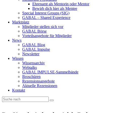
Ehrenamt als Mentorin oder Mentor
Bewirb dich hier als Mentee
Special Interest Groups (SIG)
GABAL – Shared Experience
Marktplatz
Mitglieder stellen sich vor
GABAL Börse
Vorteilsangebote für Mitglieder
News
GABAL Blog
GABAL Impulse
Newsletter
Wissen
Wissensarchiv
Webtalks
GABAL IMPULSE-Sammelbände
Broschüren
Rezensionsangebote
Aktuelle Rezensionen
Kontakt