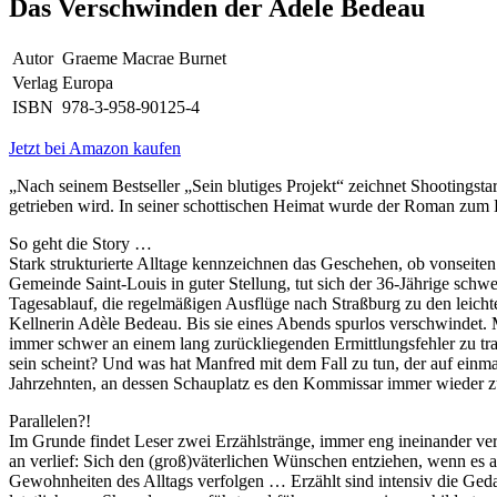
Das Verschwinden der Adele Bedeau
Autor
Graeme Macrae Burnet
Verlag
Europa
ISBN
978-3-958-90125-4
Jetzt bei Amazon kaufen
„Nach seinem Bestseller „Sein blutiges Projekt“ zeichnet Shooting
getrieben wird. In seiner schottischen Heimat wurde der Roman zum Ku
So geht die Story …
Stark strukturierte Alltage kennzeichnen das Geschehen, ob vonseite
Gemeinde Saint-Louis in guter Stellung, tut sich der 36-Jährige sch
Tagesablauf, die regelmäßigen Ausflüge nach Straßburg zu den leic
Kellnerin Adèle Bedeau. Bis sie eines Abends spurlos verschwindet
immer schwer an einem lang zurückliegenden Ermittlungsfehler zu tr
sein scheint? Und was hat Manfred mit dem Fall zu tun, der auf ein
Jahrzehnten, an dessen Schauplatz es den Kommissar immer wieder zur
Parallelen?!
Im Grunde findet Leser zwei Erzählstränge, immer eng ineinander v
an verlief: Sich den (groß)väterlichen Wünschen entziehen, wenn es a
Gewohnheiten des Alltags verfolgen … Erzählt sind intensiv die Ged