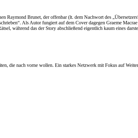
…
nen Raymond Brunet, der offenbar (lt. dem Nachwort des „Übersetzers“ B
schrieben“. Als Autor fungiert auf dem Cover dagegen Graeme Macrae B
sel, während das der Story abschließend eigentlich kaum eines darstel
iten, die nach vorne wollen. Ein starkes Netzwerk mit Fokus auf Weite