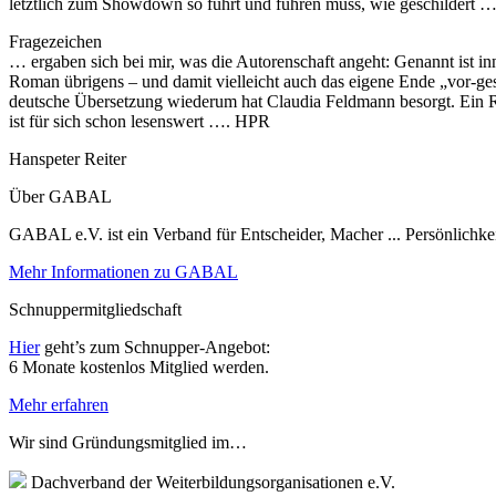
letztlich zum Showdown so führt und führen muss, wie geschildert 
Fragezeichen
… ergaben sich bei mir, was die Autorenschaft angeht: Genannt ist in
Roman übrigens – und damit vielleicht auch das eigene Ende „vor-ge
deutsche Übersetzung wiederum hat Claudia Feldmann besorgt. Ein Rät
ist für sich schon lesenswert …. HPR
Hanspeter Reiter
Über GABAL
GABAL e.V. ist ein Verband für Entscheider, Macher ... Persönlichke
Mehr Informationen zu GABAL
Schnuppermitgliedschaft
Hier
geht’s zum Schnupper-Angebot:
6 Monate kostenlos Mitglied werden.
Mehr erfahren
Wir sind Gründungsmitglied im…
Dachverband der Weiterbildungsorganisationen e.V.