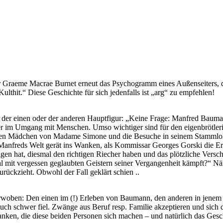
star Graeme Macrae Burnet erneut das Psychogramm eines Außenseiters
lthit.“ Diese Geschichte für sich jedenfalls ist „arg“ zu empfehlen!
n der einen oder der anderen Hauptfigur: „Keine Frage: Manfred Bauman
wer im Umgang mit Menschen. Umso wichtiger sind für den eigenbrötler
hten Mädchen von Madame Simone und die Besuche in seinem Stammlokal.
. Manfreds Welt gerät ins Wanken, als Kommissar Georges Gorski die 
agen hat, diesmal den richtigen Riecher haben und das plötzliche Vers
mal mit vergessen geglaubten Geistern seiner Vergangenheit kämpft?“
ückzieht. Obwohl der Fall geklärt schien ..
erwoben: Den einen im (!) Erleben von Baumann, den anderen in jenem 
uch schwer fiel. Zwänge aus Beruf resp. Familie akzeptieren und sich 
anken, die diese beiden Personen sich machen – und natürlich das Ges