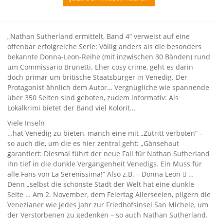
„Nathan Sutherland ermittelt, Band 4“ verweist auf eine
offenbar erfolgreiche Serie: Völlig anders als die besonders
bekannte Donna-Leon-Reihe (mit inzwischen 30 Bänden) rund
um Commissario Brunetti. Eher cosy crime, geht es darin
doch primär um britische Staatsbürger in Venedig. Der
Protagonist ähnlich dem Autor… Vergnügliche wie spannende
über 350 Seiten sind geboten, zudem informativ: Als
Lokalkrimi bietet der Band viel Kolorit…
Viele Inseln
…hat Venedig zu bieten, manch eine mit „Zutritt verboten“ –
so auch die, um die es hier zentral geht: „Gänsehaut
garantiert: Diesmal führt der neue Fall für Nathan Sutherland
ihn tief in die dunkle Vergangenheit Venedigs. Ein Muss für
alle Fans von La Serenissima!“ Also z.B. – Donna Leon  …
Denn „selbst die schönste Stadt der Welt hat eine dunkle
Seite … Am 2. November, dem Feiertag Allerseelen, pilgern die
Venezianer wie jedes Jahr zur Friedhofsinsel San Michele, um
der Verstorbenen zu gedenken – so auch Nathan Sutherland.