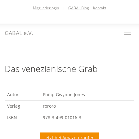
Skip
Mitgliederlogin
|
GABAL Blog
Kontakt
to
main
content
GABAL e.V.
Toggl
navig
Das venezianische Grab
Autor
Philip Gwynne Jones
Verlag
rororo
ISBN
978-3-499-01016-3
Jetzt bei Amazon kaufen