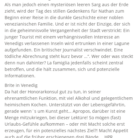
Als man jedoch einen mysteriösen leeren Sarg aus der Erde
zieht, wird der Tag des stillen Gedenkens für Nathan zum
Beginn einer Reise in die dunkle Geschichte einer noblen
venezianischen Familie. Und er ist nicht der Einzige, der sich
in die geheimnisvolle Vergangenheit der Stadt verstrickt: Ein
junger Tourist mit einem verhängnisvollen Interesse an
Venedigs verlassenen Inseln wird ertrunken in einer Lagune
aufgefunden. Ein britischer Journalist verschwindet. Eine
tödliche Abrechnung steht kurz bevor …“. Wer oder was steckt
denn nun dahinter? La famiglia jedenfalls scheint zentral
betroffen, und die hält zusammen, sich und potenzielle
Informationen.
Brite in Venedig
Da hat der Honorarkonsul gut zu tun, in seiner
ehrenamtlichen Funktion, mit viel Alkohol und gelegentlichem
heimischem Kochen. Unterstützt von der Lebensgefährtin,
gerade wenn´s um Kunst geht… Apropos, darüber ist eine
Menge mitzukriegen, bei dieser Lektüre! So mögen (fast)
Urlaubs-Gefühle aufkommen – oder mit Macht solche erst
erzeugen, für ein potenzielles nächstes Ziel?! Macht Appetit
auch auf die früher erschienenen drei Bände … HPR