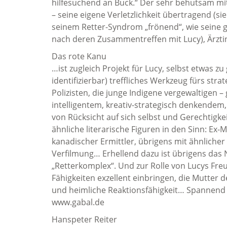
hilfesuchend an Buck.“ Der sehr behutsam mit
– seine eigene Verletzlichkeit übertragend (sie
seinem Retter-Syndrom „frönend“, wie seine ge
nach deren Zusammentreffen mit Lucy), Ärzti
Das rote Kanu
…ist zugleich Projekt für Lucy, selbst etwas zu
identifizierbar) treffliches Werkzeug fürs str
Polizisten, die junge Indigene vergewaltigen – 
intelligentem, kreativ-strategisch denkendem
von Rücksicht auf sich selbst und Gerechtigkei
ähnliche literarische Figuren in den Sinn: Ex
kanadischer Ermittler, übrigens mit ähnlicher
Verfilmung… Erhellend dazu ist übrigens das N
„Retterkomplex“. Und zur Rolle von Lucys Fre
Fähigkeiten exzellent einbringen, die Mutter 
und heimliche Reaktionsfähigkeit… Spannend
www.gabal.de
Hanspeter Reiter