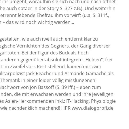
 ihr umgeht, woraufhin sie sich nach und nach öffnet
he auch sptäer in der Story S. 327 z.B.). Und weiterhin
trennt lebende Ehefrau ihm vorwirft (u.a. S. 311f.,
n – das wird noch wichtig werden…
 gestalten, wie auch (weil auch entfernt klar zu
ategische Vernichten des Gegners, der Gang diverser
gar töten: Bei der Figur des Buck als hoch
, anderen gegenüber absolut integrem „Helden“, frei
t im Zweifel vors Rest stellend, kamen mir zwei
-Militärpolizist Jack Reacher und Armande Gamache als
 Thematik in einer leider völlig misslungenen
achwort von Jon Bassoff (S. 391ff.) – eben zum
unden, die mit erwachsen werden und ihre jeweiligen
des Asien-Herkommenden inkl.: IT-Hacking, Physiologie
 wie nachdenklich machend! HPR www.dialogprofi.de