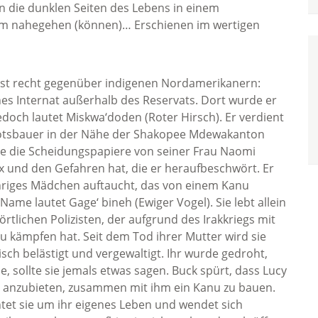
in die dunklen Seiten des Lebens in einem
inem nahegehen (können)… Erschienen im wertigen
erst recht gegenüber indigenen Nordamerikanern:
ches Internat außerhalb des Reservats. Dort wurde er
doch lautet Miskwa‘doden (Roter Hirsch). Er verdient
ootsbauer in der Nähe der Shakopee Mdewakanton
e die Scheidungspapiere von seiner Frau Naomi
x und den Gefahren hat, die er heraufbeschwört. Er
jähriges Mädchen auftaucht, das von einem Kanu
ame lautet Gage‘ bineh (Ewiger Vogel). Sie lebt allein
tlichen Polizisten, der aufgrund des Irakkriegs mit
 kämpfen hat. Seit dem Tod ihrer Mutter wird sie
isch belästigt und vergewaltigt. Ihr wurde gedroht,
 sollte sie jemals etwas sagen. Buck spürt, dass Lucy
ihr anzubieten, zusammen mit ihm ein Kanu zu bauen.
htet sie um ihr eigenes Leben und wendet sich