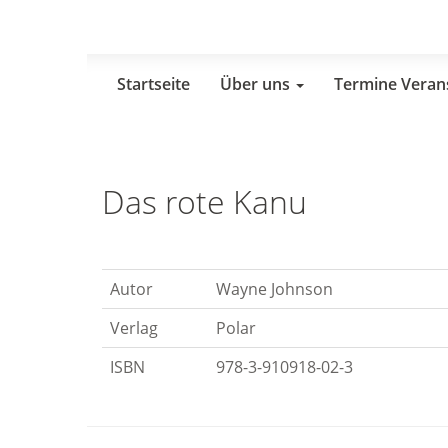
Skip
to
main
content
Startseite
Über uns
Termine Veran
Das rote Kanu
Autor
Wayne Johnson
Verlag
Polar
ISBN
978-3-910918-02-3