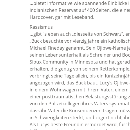
…bietet informative wie spannende Einblicke 
indianischen Reservat auf 400 Seiten, die e
Hardcover, gar mit Leseband.
Rassismus
…gibt´s eben auch „diesseits von Schwarz“, 
„Buck besuchte vor vierzig Jahre ein katholis
Michael Fineday genannt. Sein Ojibwe-Name je
seinen Lebensunterhalt als Schreiner und B
Sioux Community in Minnesota und hat gerad
erhalten, die genug von seinem Retterkomple
verbringt seine Tage allein, bis ein fünfzehn
angezogen wird, das Buck baut. Lucy‘s Ojibwe-N
in einem Wohnwagen mit ihrem Vater, einem ör
einer posttraumatischen Belastungsstörung zu
von den Polizeikollegen ihres Vaters systemat
dass ihr Vater die Konsequenzen tragen müsse,
in Schwierigkeiten steckt, und zögert nicht, 
Als Lucys beste Freundin ermordet wird, fürc