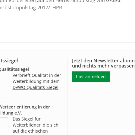
 zum Vorbereiten auf den Herbst-Impulstag von GABAL
herbst-impulstag-2017/. HPR
tssiegel
Jetzt den Newsletter abonn
und nichts mehr verpassen
alitätssiegel
Verbrieft Qualität in der
hier anmelden
Weiterbildung mit dem
DVWO Qualitäts-Siegel
.
erteorientierung in der
ildung e.V.
Das Siegel für
Weiterbildner, die sich
auf die ethischen