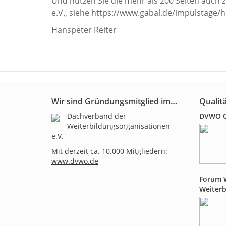
Und nutzen Sie die mehr als 200 Seiten auch
e.V., siehe https://www.gabal.de/impulstage/
Hanspeter Reiter
Wir sind Gründungsmitglied im…
Qualitä
Dachverband der
DVWO Qu
Weiterbildungsorganisationen
e.V.
Mit derzeit ca. 10.000 Mitgliedern:
www.dvwo.de
Forum W
Weiterb