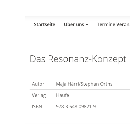
Skip
to
main
content
Startseite
Über uns
Termine Veran
Das Resonanz-Konzept
Autor
Maja Härri/Stephan Orths
Verlag
Haufe
ISBN
978-3-648-09821-9