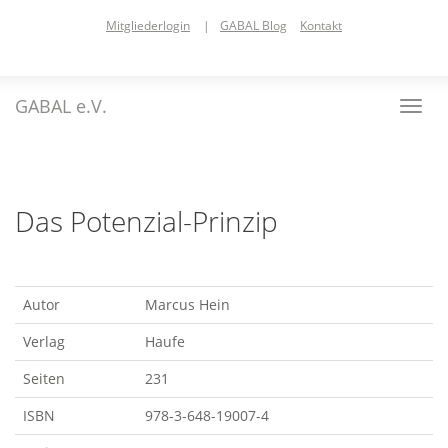
Skip
Mitgliederlogin
|
GABAL Blog
Kontakt
to
main
content
GABAL e.V.
Toggl
navig
Das Potenzial-Prinzip
Autor
Marcus Hein
Verlag
Haufe
Seiten
231
ISBN
978-3-648-19007-4