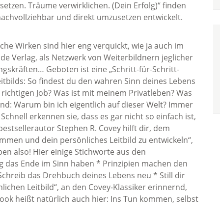
 setzen. Träume verwirklichen. (Dein Erfolg)“ finden
 nachvollziehbar und direkt umzusetzen entwickelt.
che Wirken sind hier eng verquickt, wie ja auch im
de Verlag, als Netzwerk von Weiterbildnern jeglicher
gskräften… Geboten ist eine „Schritt-für-Schritt-
eitbilds: So findest du den wahren Sinn deines Lebens
 richtigen Job? Was ist mit meinem Privatleben? Was
nd: Warum bin ich eigentlich auf dieser Welt? Immer
chnell erkennen sie, dass es gar nicht so einfach ist,
stsellerautor Stephen R. Covey hilft dir, dem
mmen und dein persönliches Leitbild zu entwickeln“,
n also! Hier einige Stichworte aus den
g das Ende im Sinn haben * Prinzipien machen den
Schreib das Drehbuch deines Lebens neu * Still dir
nlichen Leitbild“, an den Covey-Klassiker erinnernd,
book heißt natürlich auch hier: Ins Tun kommen, selbst