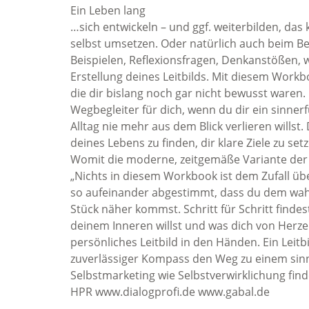
Ein Leben lang
…sich entwickeln – und ggf. weiterbilden, das 
selbst umsetzen. Oder natürlich auch beim Be
Beispielen, Reflexionsfragen, Denkanstößen, 
Erstellung deines Leitbilds. Mit diesem Work
die dir bislang noch gar nicht bewusst waren
Wegbegleiter für dich, wenn du dir ein sinner
Alltag nie mehr aus dem Blick verlieren wills
deines Lebens zu finden, dir klare Ziele zu se
Womit die moderne, zeitgemäße Variante der 
„Nichts in diesem Workbook ist dem Zufall übe
so aufeinander abgestimmt, dass du dem wahr
Stück näher kommst. Schritt für Schritt findest
deinem Inneren willst und was dich von Herze
persönliches Leitbild in den Händen. Ein Leitbi
zuverlässiger Kompass den Weg zu einem sinne
Selbstmarketing wie Selbstverwirklichung finde
HPR www.dialogprofi.de www.gabal.de