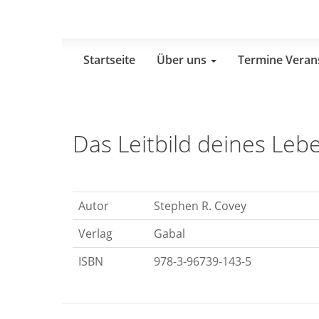
Skip
to
main
content
Startseite
Über uns
Termine Veran
Das Leitbild deines Leb
Autor
Stephen R. Covey
Verlag
Gabal
ISBN
978-3-96739-143-5