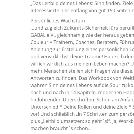
„Das Leitbild deines Lebens: Sinn finden. Ziele
Interessierte hier entlang von gut 150 Seiten
Persönliches Wachstum
…und zugleich Zukunfts-Sicherheit fürs berufli
GABAL e.V., gleichnamig wie der heraus geben
Couleur = Trainern, Coaches, Beratern, Führun
Anleitung zur Erstellung eines persönlichen L
und verwirklichst deine Träume! Habe ich den
will ich wirklich aus meinem Leben machen? U
mehr Menschen stellen sich Fragen wie diese. S
Antworten zu finden. Das Workbook von Weltbe
wahren Sinn deines Lebens auf die Spur zu ko
nach und nach in 14 Kapiteln, modernen Happe
hinführenden Überschriften: Schon am Anfan
Unterschied * Deine Rollen und deine Ziele * 
vor! Und schließlich „In 7 Schritten zum persö
plus „Leitbild umsetzen: so geht´s!“. Ja, Work
machen braucht´s schon…