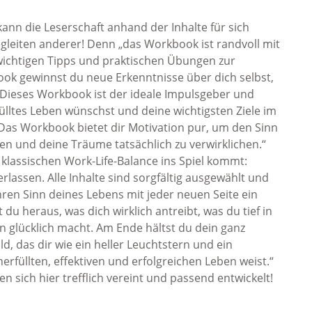
kann die Leserschaft anhand der Inhalte für sich
gleiten anderer! Denn „das Workbook ist randvoll mit
wichtigen Tipps und praktischen Übungen zur
book gewinnst du neue Erkenntnisse über dich selbst,
. Dieses Workbook ist der ideale Impulsgeber und
fülltes Leben wünschst und deine wichtigsten Ziele im
t. Das Workbook bietet dir Motivation pur, um den Sinn
tzen und deine Träume tatsächlich zu verwirklichen.“
klassischen Work-Life-Balance ins Spiel kommt:
rlassen. Alle Inhalte sind sorgfältig ausgewählt und
en Sinn deines Lebens mit jeder neuen Seite ein
 du heraus, was dich wirklich antreibt, was du tief in
n glücklich macht. Am Ende hältst du dein ganz
ld, das dir wie ein heller Leuchtstern und ein
rfüllten, effektiven und erfolgreichen Leben weist.“
n sich hier trefflich vereint und passend entwickelt!