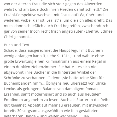
von der älteren Frau, die sich stolz gegen das Altwerden
wehrt und am Ende doch ihren Frieden damit schließt.“ Die
Erzähl-Perspektive wechselt mit Fokus auf Léa, Chéri und
weiteren, wobei klar ist: Léa ist´s, um die sich alles dreht. Das
muss dann schließlich auch Fred begreifen, zwischendurch
gar von seiner (noch recht frisch angetrauten) Ehefrau Edmee
Chéri genannt…
Buch und Text
Schade, dass ausgerechnet die Haupt-Figur mit Büchern
wenig anfangen kann , siehe S. 151: „…und wählte ohne
große Erwartung einen Kriminalroman aus einem Regal in
einem dunklen Nebenzimmer. Sie hatte …es sich nie
abgewöhnt, ihre Bücher in die hintersten Winkel der
Schränke zu verbannen…“, denn „sie hatte keine Sinn für
Bucheinbände“, hmm… Übrigens neu übersetzt von Ulrike
Lemke, als gelungene Balance von damaligem Roman-
Erzählen, sanft modernisiert und so auch aus heutigem
Empfinden angenehm zu lesen. Auch als Starter in die Reihe
gut geeignet, Appetit auf mehr zu erzeugen, mit inzwischen
bereits 30 sorgsam ausgewählten wie fein gestalteten
lieferbaren Bände – und weiter wachsend … HPR