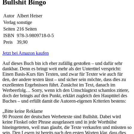
Bullshit Bingo
Autor
Albert Heiser
Verlag
sonstige
Seiten
216 Seiten
ISBN
978-3-9809718-0-5
Preis
39,90
Jetzt bei Amazon kaufen
Auf dieses Buch bin ich eher zufällig gestoßen – und dafür sehr
dankbar. Denn es bringt weit mehr als der Untertitel verspricht:
Einen Basis-Kurs fürs Texten, und zwar für Texter wie auch für
den, der andere texten lässt – und sicher sein möchte, dass dies zu
exzellenten Ergebnissen führt. Zunächst im Text, danach im
Werbeerfolg… Sorry, wenn ich den Umschlagtext schamlos zitiere,
doch der bringts auf den Punkt, erklärt zugleich den Haupttitel des
Buches – und erfüllt damit die Autoren-eigenen Kriterien bestens:
„Bitte keine Reklame
90 Prozent der deutschen Werbetexte sind Bullshit. Dabei wird
keine Floskel oder Phrase ausgelassen und in jede Worthülse
hineingetreten, weil man glaubt, die Texte verkaufen und müssten so
sein. Den Lesern ist bereits nach den ersten Worten klar, dass dies