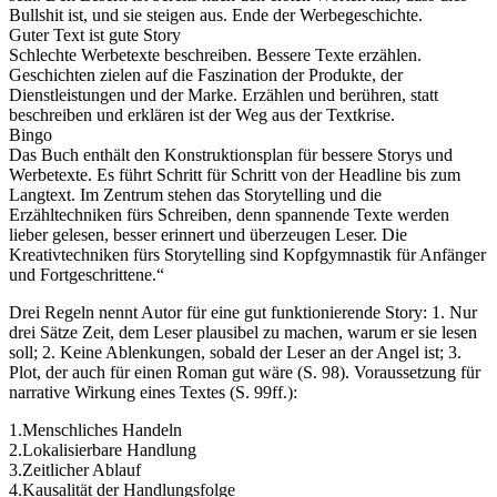
Bullshit ist, und sie steigen aus. Ende der Werbegeschichte.
Guter Text ist gute Story
Schlechte Werbetexte beschreiben. Bessere Texte erzählen.
Geschichten zielen auf die Faszination der Produkte, der
Dienstleistungen und der Marke. Erzählen und berühren, statt
beschreiben und erklären ist der Weg aus der Textkrise.
Bingo
Das Buch enthält den Konstruktionsplan für bessere Storys und
Werbetexte. Es führt Schritt für Schritt von der Headline bis zum
Langtext. Im Zentrum stehen das Storytelling und die
Erzähltechniken fürs Schreiben, denn spannende Texte werden
lieber gelesen, besser erinnert und überzeugen Leser. Die
Kreativtechniken fürs Storytelling sind Kopfgymnastik für Anfänger
und Fortgeschrittene.“
Drei Regeln nennt Autor für eine gut funktionierende Story: 1. Nur
drei Sätze Zeit, dem Leser plausibel zu machen, warum er sie lesen
soll; 2. Keine Ablenkungen, sobald der Leser an der Angel ist; 3.
Plot, der auch für einen Roman gut wäre (S. 98). Voraussetzung für
narrative Wirkung eines Textes (S. 99ff.):
1.Menschliches Handeln
2.Lokalisierbare Handlung
3.Zeitlicher Ablauf
4.Kausalität der Handlungsfolge