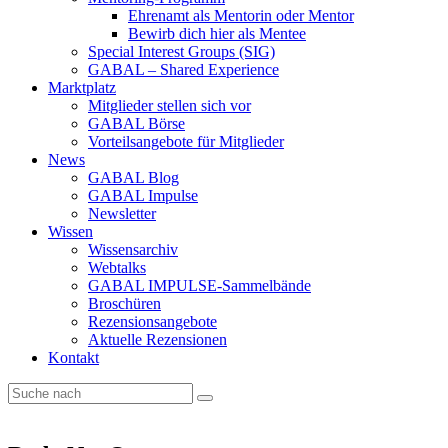
Ehrenamt als Mentorin oder Mentor
Bewirb dich hier als Mentee
Special Interest Groups (SIG)
GABAL – Shared Experience
Marktplatz
Mitglieder stellen sich vor
GABAL Börse
Vorteilsangebote für Mitglieder
News
GABAL Blog
GABAL Impulse
Newsletter
Wissen
Wissensarchiv
Webtalks
GABAL IMPULSE-Sammelbände
Broschüren
Rezensionsangebote
Aktuelle Rezensionen
Kontakt