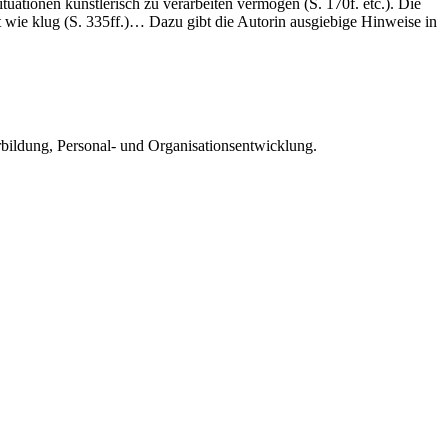
ationen künstlerisch zu verarbeiten vermögen (S. 170f. etc.). Die
 wie klug (S. 335ff.)… Dazu gibt die Autorin ausgiebige Hinweise in
rbildung, Personal- und Organisationsentwicklung.