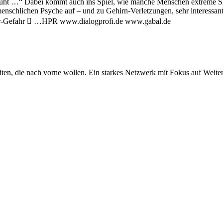
 ruht …“ Dabei kommt auch ins Spiel, wie manche Menschen extreme Situ
nschlichen Psyche auf – und zu Gehirn-Verletzungen, sehr interessant
oiler-Gefahr  …HPR www.dialogprofi.de www.gabal.de
iten, die nach vorne wollen. Ein starkes Netzwerk mit Fokus auf Weite