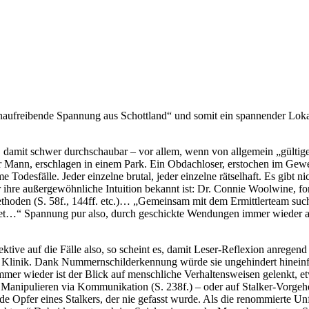
rvenaufreibende Spannung aus Schottland“ und somit ein spannender Loka
, damit schwer durchschaubar – vor allem, wenn von allgemein „gülti
er Mann, erschlagen in einem Park. Ein Obdachloser, erstochen im Gew
me Todesfälle. Jeder einzelne brutal, jeder einzelne rätselhaft. Es gi
r ihre außergewöhnliche Intuition bekannt ist: Dr. Connie Woolwine, fo
oden (S. 58f., 144ff. etc.)… „Gemeinsam mit dem Ermittlerteam sucht 
ffnet…“ Spannung pur also, durch geschickte Wendungen immer wieder 
tive auf die Fälle also, so scheint es, damit Leser-Reflexion anregend 
r Klinik. Dank Nummernschilderkennung würde sie ungehindert hineinfa
 Immer wieder ist der Blick auf menschliche Verhaltensweisen gelenkt,
 Manipulieren via Kommunikation (S. 238f.) – oder auf Stalker-Vorgeh
 Opfer eines Stalkers, der nie gefasst wurde. Als die renommierte Unf