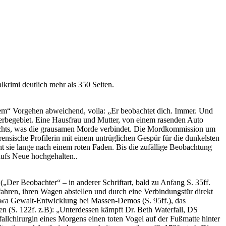
lkrimi deutlich mehr als 350 Seiten.
gem“ Vorgehen abweichend, voila: „Er beobachtet dich. Immer. Und
erbegebiet. Eine Hausfrau und Mutter, von einem rasenden Auto
bt nichts, was die grausamen Morde verbindet. Die Mordkommission um
rensische Profilerin mit einem untrüglichen Gespür für die dunkelsten
sie lange nach einem roten Faden. Bis die zufällige Beobachtung
aufs Neue hochgehalten..
(„Der Beobachter“ – in anderer Schriftart, bald zu Anfang S. 35ff.
hren, ihren Wagen abstellen und durch eine Verbindungstür direkt
 etwa Gewalt-Entwicklung bei Massen-Demos (S. 95ff.), das
en (S. 122f. z.B): „Unterdessen kämpft Dr. Beth Waterfall, DS
allchirurgin eines Morgens einen toten Vogel auf der Fußmatte hinter