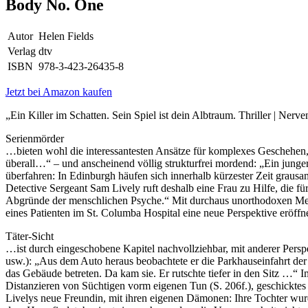
Body No. One
Autor
Helen Fields
Verlag
dtv
ISBN
978-3-423-26435-8
Jetzt bei Amazon kaufen
„Ein Killer im Schatten. Sein Spiel ist dein Albtraum. Thriller | Ne
Serienmörder
…bieten wohl die interessantesten Ansätze für komplexes Geschehen
überall…“ – und anscheinend völlig strukturfrei mordend: „Ein jung
überfahren: In Edinburgh häufen sich innerhalb kürzester Zeit grausa
Detective Sergeant Sam Lively ruft deshalb eine Frau zu Hilfe, die fü
Abgründe der menschlichen Psyche.“ Mit durchaus unorthodoxen Meth
eines Patienten im St. Columba Hospital eine neue Perspektive erö
Täter-Sicht
…ist durch eingeschobene Kapitel nachvollziehbar, mit anderer Perspek
usw.): „Aus dem Auto heraus beobachtete er die Parkhauseinfahrt de
das Gebäude betreten. Da kam sie. Er rutschte tiefer in den Sitz …“
Distanzieren von Süchtigen vorm eigenen Tun (S. 206f.), geschicktes
Livelys neue Freundin, mit ihren eigenen Dämonen: Ihre Tochter wurde