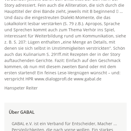
Story adressiert. Fein auch die Alliteration, die sich durch die
Haupttitel der drei Bände zieht, jeweils mit B beginnend  …
Und dazu die eingestreuten Dialekt-Momente, die das
Lokalkolorit lesbar verstärken (S. 79 z.B.). Apropos, Sprache
und Sprechen kommt auch zum Thema Verhör ins Spiel,
interessant für Weiterbildung rund um Kommunikation, siehe
z. B. S. 207: Lügen enthalten „eine Menge an Details, mit
denen sie sich selbst in Unstimmigkeiten verstrickten“. Schön
auch das Kulinarium S. 291ff.mit Rezepten der in der Story
auftauchenden Gerichte. Fazit: Einfach auf den Geschmack
kommen, ob nun mit diesem zweiten Band oder mit dem
ersten startend! Ein feines Lese-Vergnügen wünscht – und:
verspricht HPR www.dialogprofi.de www.gabal.de
Hanspeter Reiter
Über GABAL
GABAL e.V. ist ein Verband für Entscheider, Macher ...
Persönlichkeiten, die nach vorne wollen. Ein starkes