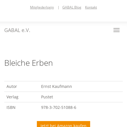
Skip
Mitgliederlogin
|
GABAL Blog
Kontakt
to
main
content
GABAL e.V.
Toggl
navig
Bleiche Erben
Autor
Ernst Kaufmann
Verlag
Pustet
ISBN
978-3-702-51088-6
Jetzt bei Amazon kaufen