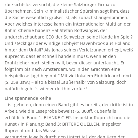
rücksichtslos versucht, die kleine Salzburger Firma zu
übernehmen. Sein kriminalistischer Spürsinn sagt ihm, dass
die Sache wesentlich größer ist, als zunächst angenommen.
Aber welches Interesse kann ein internationaler Multi an der
Röhm-Chemie haben? Hat Stefan Rottwanger, der
undurchschaubare CEO der Schweizer, seine Hände im Spiel?
Und steckt gar der windige Lobbyist Havenbrook aus Holland
hinter dem Unfall? Als Jonas seinen Verletzungen erliegt, weiß
Ruprecht, dass er schnell handeln muss, wenn er den
Drahtzieher noch stellen will, bevor dieser untertaucht. Er
folgt ihm bis nach Amsterdam, wo in den Grachten eine
beispiellose Jagd beginnt.“ Mit viel lokalem Einblick auch dort
(S. 258 usw.) – also a bissal „außerhalb“ von Salzburg, doch
natürlich geht´s wieder dorthin zurück!
Eine spannende Reihe
…ist geboten, denn einen Band gibt es bereits, der dritte ist in
Arbeit, wie die Leseprobe beweist (S. 300ff.): Ebenfalls
erhältlich: Band 1: BLANKE GIER. Inspektor Ruprecht und die
Kunst / in Planung: Band 3: BITTERE QUELLEN. Inspektor
Ruprecht und das Wasser.
Verbunden jeweils durch den Untertitel, der den Kern der