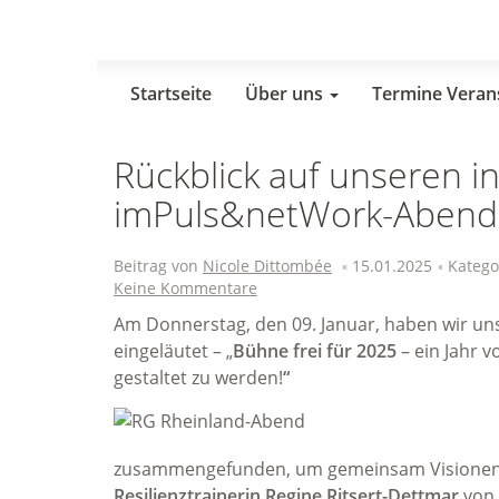
Skip
to
main
content
Startseite
Über uns
Termine Veran
Rückblick auf unseren i
imPuls&netWork-Abend: 
Beitrag von
Nicole Dittombée
15.01.2025
Katego
Keine Kommentare
Am Donnerstag, den 09. Januar, haben wir un
eingeläutet – „
Bühne frei für 2025
– ein Jahr v
gestaltet zu werden!
“
zusammengefunden, um gemeinsam Visionen, Z
Resilienztrainerin Regine Ritsert-Dettmar
von