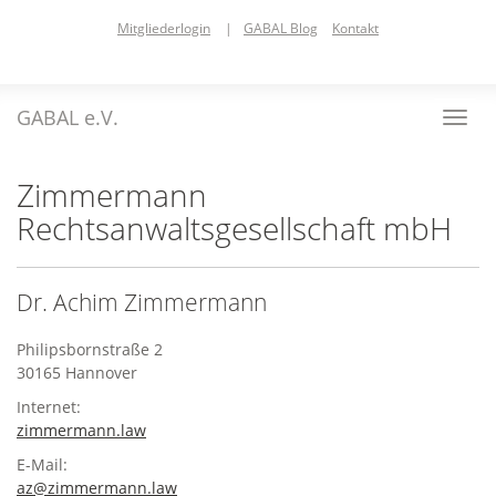
Skip
Mitgliederlogin
|
GABAL Blog
Kontakt
to
main
content
GABAL e.V.
Toggl
navig
Zimmermann
Rechtsanwaltsgesellschaft mbH
Dr. Achim Zimmermann
Philipsbornstraße 2
30165 Hannover
Internet:
zimmermann.law
E-Mail:
az@zimmermann.law