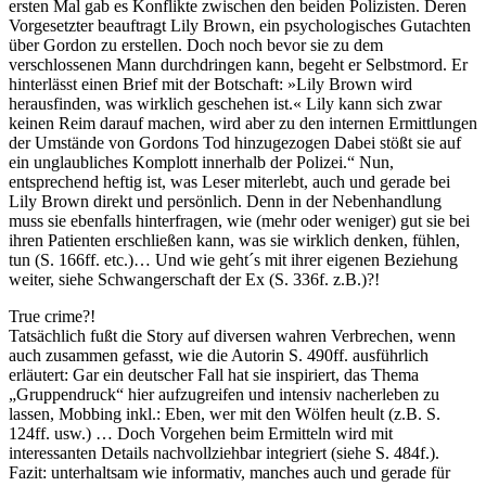
ersten Mal gab es Konflikte zwischen den beiden Polizisten. Deren
Vorgesetzter beauftragt Lily Brown, ein psychologisches Gutachten
über Gordon zu erstellen. Doch noch bevor sie zu dem
verschlossenen Mann durchdringen kann, begeht er Selbstmord. Er
hinterlässt einen Brief mit der Botschaft: »Lily Brown wird
herausfinden, was wirklich geschehen ist.« Lily kann sich zwar
keinen Reim darauf machen, wird aber zu den internen Ermittlungen
der Umstände von Gordons Tod hinzugezogen Dabei stößt sie auf
ein unglaubliches Komplott innerhalb der Polizei.“ Nun,
entsprechend heftig ist, was Leser miterlebt, auch und gerade bei
Lily Brown direkt und persönlich. Denn in der Nebenhandlung
muss sie ebenfalls hinterfragen, wie (mehr oder weniger) gut sie bei
ihren Patienten erschließen kann, was sie wirklich denken, fühlen,
tun (S. 166ff. etc.)… Und wie geht´s mit ihrer eigenen Beziehung
weiter, siehe Schwangerschaft der Ex (S. 336f. z.B.)?!
True crime?!
Tatsächlich fußt die Story auf diversen wahren Verbrechen, wenn
auch zusammen gefasst, wie die Autorin S. 490ff. ausführlich
erläutert: Gar ein deutscher Fall hat sie inspiriert, das Thema
„Gruppendruck“ hier aufzugreifen und intensiv nacherleben zu
lassen, Mobbing inkl.: Eben, wer mit den Wölfen heult (z.B. S.
124ff. usw.) … Doch Vorgehen beim Ermitteln wird mit
interessanten Details nachvollziehbar integriert (siehe S. 484f.).
Fazit: unterhaltsam wie informativ, manches auch und gerade für