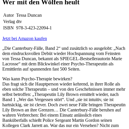
Wer mit den Wölfen heult
Autor
Tessa Duncan
Verlag
dtv
ISBN
978-3-423-22094-1
Jetzt bei Amazon kaufen
„Die Canterbury-Fälle, Band 2“ und zusätzlich so ausgelobt: „Nach
dem eindrucksvollen Debüt wieder Hochspannung vom Feinsten
von Tessa Duncan, bekannt als SPIEGEL-Bestsellerautorin Marie
Lacrosse“ mit dem Blickwinkel einer Psycho-Therapeutin als
Ermittlerin auf spannenden fast 500 Seiten.
Was kann Psycho-Therapie bewirken?
Das fragt sich die Hauptperson wieder kehrend, in ihrer Rolle als
eben solche Therapeutin – und von den Geschehnissen immer mehr
selbst betroffen: „Therapeutin Lily Brown ermittelt wieder, nach
Band 1 „Wer das Vergessen stört“. Und „sie ist intuitiv, sie ist
hartnäckig, sie ist clever. Doch zwei neue Fälle bringen Therapeutin
Lily Brown an ihre Grenzen… Die Canterbury-Fälle beruhen auf
wahren Verbrechen: Bei einem Einsatz anlässlich eines
Banküberfalls schießt Police Sergeant Martin Gordon seinen
Kollegen Clark Jarrett an. War das nur ein Versehen? Nicht zum