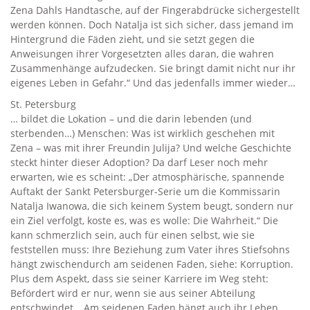
Zena Dahls Handtasche, auf der Fingerabdrücke sichergestellt
werden können. Doch Natalja ist sich sicher, dass jemand im
Hintergrund die Fäden zieht, und sie setzt gegen die
Anweisungen ihrer Vorgesetzten alles daran, die wahren
Zusammenhänge aufzudecken. Sie bringt damit nicht nur ihr
eigenes Leben in Gefahr.“ Und das jedenfalls immer wieder…
St. Petersburg
… bildet die Lokation – und die darin lebenden (und
sterbenden…) Menschen: Was ist wirklich geschehen mit
Zena – was mit ihrer Freundin Julija? Und welche Geschichte
steckt hinter dieser Adoption? Da darf Leser noch mehr
erwarten, wie es scheint: „Der atmosphärische, spannende
Auftakt der Sankt Petersburger-Serie um die Kommissarin
Natalja Iwanowa, die sich keinem System beugt, sondern nur
ein Ziel verfolgt, koste es, was es wolle: Die Wahrheit.“ Die
kann schmerzlich sein, auch für einen selbst, wie sie
feststellen muss: Ihre Beziehung zum Vater ihres Stiefsohns
hängt zwischendurch am seidenen Faden, siehe: Korruption.
Plus dem Aspekt, dass sie seiner Karriere im Weg steht:
Befördert wird er nur, wenn sie aus seiner Abteilung
entschwindet… Am seidenen Faden hängt auch ihr Leben