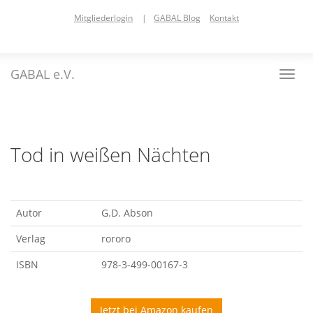
Skip
Mitgliederlogin
|
GABAL Blog
Kontakt
to
main
content
GABAL e.V.
Toggl
navig
Tod in weißen Nächten
Autor
G.D. Abson
Verlag
rororo
ISBN
978-3-499-00167-3
Jetzt bei Amazon kaufen