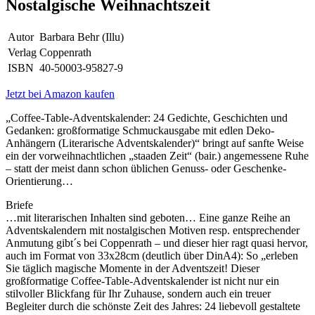
Nostalgische Weihnachtszeit
Autor
Barbara Behr (Illu)
Verlag
Coppenrath
ISBN
40-50003-95827-9
Jetzt bei Amazon kaufen
„Coffee-Table-Adventskalender: 24 Gedichte, Geschichten und
Gedanken: großformatige Schmuckausgabe mit edlen Deko-
Anhängern (Literarische Adventskalender)“ bringt auf sanfte Weise
ein der vorweihnachtlichen „staaden Zeit“ (bair.) angemessene Ruhe
– statt der meist dann schon üblichen Genuss- oder Geschenke-
Orientierung…
Briefe
…mit literarischen Inhalten sind geboten… Eine ganze Reihe an
Adventskalendern mit nostalgischen Motiven resp. entsprechender
Anmutung gibt´s bei Coppenrath – und dieser hier ragt quasi hervor,
auch im Format von 33x28cm (deutlich über DinA4): So „erleben
Sie täglich magische Momente in der Adventszeit! Dieser
großformatige Coffee-Table-Adventskalender ist nicht nur ein
stilvoller Blickfang für Ihr Zuhause, sondern auch ein treuer
Begleiter durch die schönste Zeit des Jahres: 24 liebevoll gestaltete