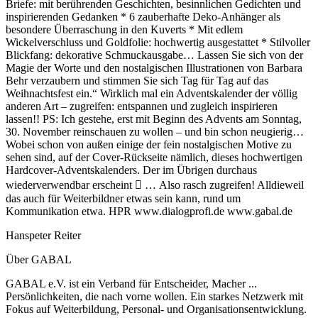
Briefe: mit berührenden Geschichten, besinnlichen Gedichten und
inspirierenden Gedanken * 6 zauberhafte Deko-Anhänger als
besondere Überraschung in den Kuverts * Mit edlem
Wickelverschluss und Goldfolie: hochwertig ausgestattet * Stilvoller
Blickfang: dekorative Schmuckausgabe… Lassen Sie sich von der
Magie der Worte und den nostalgischen Illustrationen von Barbara
Behr verzaubern und stimmen Sie sich Tag für Tag auf das
Weihnachtsfest ein.“ Wirklich mal ein Adventskalender der völlig
anderen Art – zugreifen: entspannen und zugleich inspirieren
lassen!! PS: Ich gestehe, erst mit Beginn des Advents am Sonntag,
30. November reinschauen zu wollen – und bin schon neugierig…
Wobei schon von außen einige der fein nostalgischen Motive zu
sehen sind, auf der Cover-Rückseite nämlich, dieses hochwertigen
Hardcover-Adventskalenders. Der im Übrigen durchaus
wiederverwendbar erscheint  … Also rasch zugreifen! Alldieweil
das auch für Weiterbildner etwas sein kann, rund um
Kommunikation etwa. HPR www.dialogprofi.de www.gabal.de
Hanspeter Reiter
Über GABAL
GABAL e.V. ist ein Verband für Entscheider, Macher ...
Persönlichkeiten, die nach vorne wollen. Ein starkes Netzwerk mit
Fokus auf Weiterbildung, Personal- und Organisationsentwicklung.