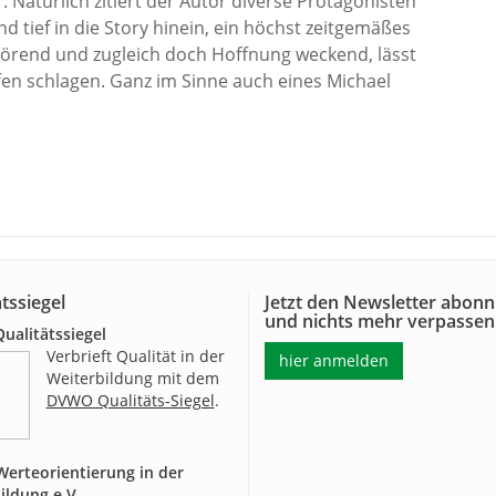
´: Natürlich zitiert der Autor diverse Protagonisten
nd tief in die Story hinein, ein höchst zeitgemäßes
törend und zugleich doch Hoffnung weckend, lässt
fen schlagen. Ganz im Sinne auch eines Michael
tssiegel
Jetzt den Newsletter abonn
und nichts mehr verpassen
alitätssiegel
Verbrieft Qualität in der
hier anmelden
Weiterbildung mit dem
DVWO Qualitäts-Siegel
.
erteorientierung in der
ildung e.V.