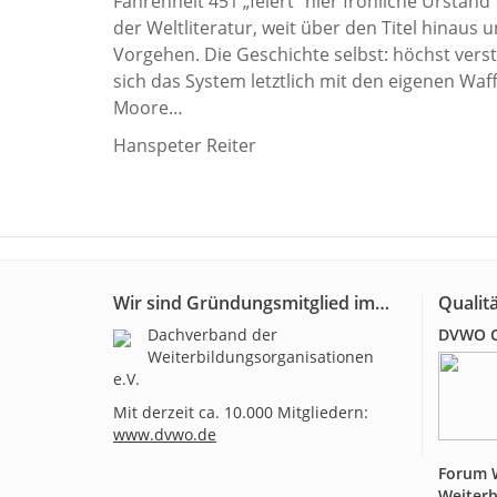
Fahrenheit 451 „feiert“ hier fröhliche Urständ
der Weltliteratur, weit über den Titel hinaus u
Vorgehen. Die Geschichte selbst: höchst vers
sich das System letztlich mit den eigenen Waf
Moore…
Hanspeter Reiter
Wir sind Gründungsmitglied im…
Qualitä
Dachverband der
DVWO Qu
Weiterbildungsorganisationen
e.V.
Mit derzeit ca. 10.000 Mitgliedern:
www.dvwo.de
Forum W
Weiterb