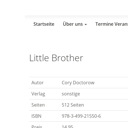
Skip
to
main
content
Startseite
Über uns
Termine Veran
Little Brother
Autor
Cory Doctorow
Verlag
sonstige
Seiten
512 Seiten
ISBN
978-3-499-21550-6
Preis
14,95