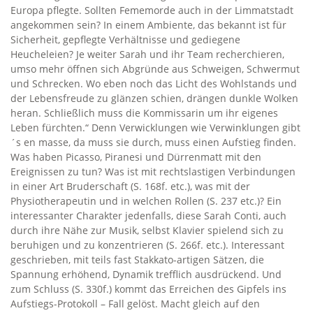
Europa pflegte. Sollten Fememorde auch in der Limmatstadt
angekommen sein? In einem Ambiente, das bekannt ist für
Sicherheit, gepflegte Verhältnisse und gediegene
Heucheleien? Je weiter Sarah und ihr Team recherchieren,
umso mehr öffnen sich Abgründe aus Schweigen, Schwermut
und Schrecken. Wo eben noch das Licht des Wohlstands und
der Lebensfreude zu glänzen schien, drängen dunkle Wolken
heran. Schließlich muss die Kommissarin um ihr eigenes
Leben fürchten.“ Denn Verwicklungen wie Verwinklungen gibt
´s en masse, da muss sie durch, muss einen Aufstieg finden.
Was haben Picasso, Piranesi und Dürrenmatt mit den
Ereignissen zu tun? Was ist mit rechtslastigen Verbindungen
in einer Art Bruderschaft (S. 168f. etc.), was mit der
Physiotherapeutin und in welchen Rollen (S. 237 etc.)? Ein
interessanter Charakter jedenfalls, diese Sarah Conti, auch
durch ihre Nähe zur Musik, selbst Klavier spielend sich zu
beruhigen und zu konzentrieren (S. 266f. etc.). Interessant
geschrieben, mit teils fast Stakkato-artigen Sätzen, die
Spannung erhöhend, Dynamik trefflich ausdrückend. Und
zum Schluss (S. 330f.) kommt das Erreichen des Gipfels ins
Aufstiegs-Protokoll – Fall gelöst. Macht gleich auf den