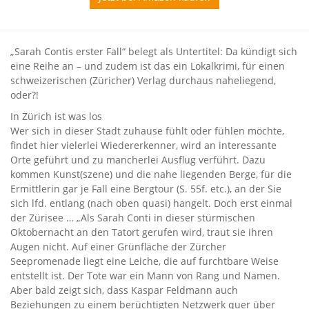
„Sarah Contis erster Fall“ belegt als Untertitel: Da kündigt sich
eine Reihe an – und zudem ist das ein Lokalkrimi, für einen
schweizerischen (Züricher) Verlag durchaus naheliegend,
oder?!
In Zürich ist was los
Wer sich in dieser Stadt zuhause fühlt oder fühlen möchte,
findet hier vielerlei Wiedererkenner, wird an interessante
Orte geführt und zu mancherlei Ausflug verführt. Dazu
kommen Kunst(szene) und die nahe liegenden Berge, für die
Ermittlerin gar je Fall eine Bergtour (S. 55f. etc.), an der Sie
sich lfd. entlang (nach oben quasi) hangelt. Doch erst einmal
der Zürisee … „Als Sarah Conti in dieser stürmischen
Oktobernacht an den Tatort gerufen wird, traut sie ihren
Augen nicht. Auf einer Grünfläche der Zürcher
Seepromenade liegt eine Leiche, die auf furchtbare Weise
entstellt ist. Der Tote war ein Mann von Rang und Namen.
Aber bald zeigt sich, dass Kaspar Feldmann auch
Beziehungen zu einem berüchtigten Netzwerk quer über