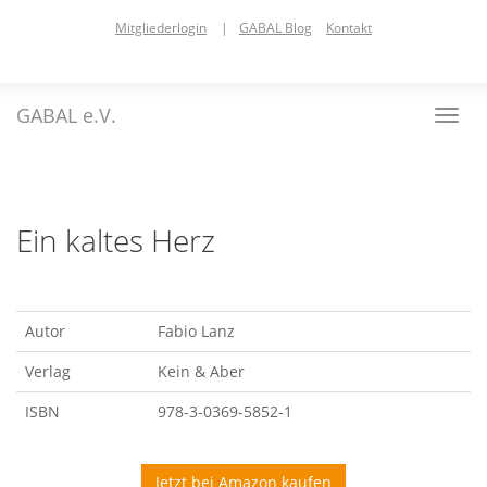
Skip
Mitgliederlogin
|
GABAL Blog
Kontakt
to
main
content
GABAL e.V.
Toggl
navig
Ein kaltes Herz
Autor
Fabio Lanz
Verlag
Kein & Aber
ISBN
978-3-0369-5852-1
Jetzt bei Amazon kaufen