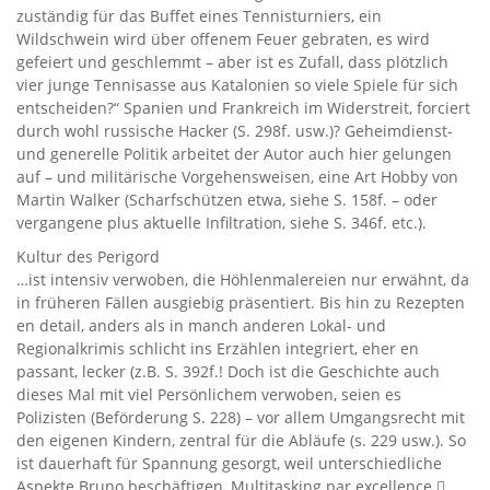
zuständig für das Buffet eines Tennisturniers, ein
Wildschwein wird über offenem Feuer gebraten, es wird
gefeiert und geschlemmt – aber ist es Zufall, dass plötzlich
vier junge Tennisasse aus Katalonien so viele Spiele für sich
entscheiden?“ Spanien und Frankreich im Widerstreit, forciert
durch wohl russische Hacker (S. 298f. usw.)? Geheimdienst-
und generelle Politik arbeitet der Autor auch hier gelungen
auf – und militärische Vorgehensweisen, eine Art Hobby von
Martin Walker (Scharfschützen etwa, siehe S. 158f. – oder
vergangene plus aktuelle Infiltration, siehe S. 346f. etc.).
Kultur des Perigord
…ist intensiv verwoben, die Höhlenmalereien nur erwähnt, da
in früheren Fällen ausgiebig präsentiert. Bis hin zu Rezepten
en detail, anders als in manch anderen Lokal- und
Regionalkrimis schlicht ins Erzählen integriert, eher en
passant, lecker (z.B. S. 392f.! Doch ist die Geschichte auch
dieses Mal mit viel Persönlichem verwoben, seien es
Polizisten (Beförderung S. 228) – vor allem Umgangsrecht mit
den eigenen Kindern, zentral für die Abläufe (s. 229 usw.). So
ist dauerhaft für Spannung gesorgt, weil unterschiedliche
Aspekte Bruno beschäftigen, Multitasking par excellence  …