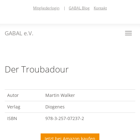
Skip
Mitgliederlogin
|
GABAL Blog
Kontakt
to
main
content
GABAL e.V.
Toggl
navig
Der Troubadour
Autor
Martin Walker
Verlag
Diogenes
ISBN
978-3-257-07237-2
Jetzt bei Amazon kaufen