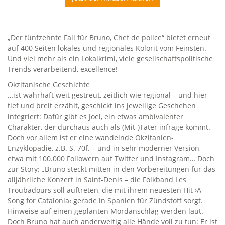
„Der fünfzehnte Fall für Bruno, Chef de police“ bietet erneut
auf 400 Seiten lokales und regionales Kolorit vom Feinsten.
Und viel mehr als ein Lokalkrimi, viele gesellschaftspolitische
Trends verarbeitend, excellence!
Okzitanische Geschichte
…ist wahrhaft weit gestreut, zeitlich wie regional – und hier
tief und breit erzählt, geschickt ins jeweilige Geschehen
integriert: Dafür gibt es Joel, ein etwas ambivalenter
Charakter, der durchaus auch als (Mit-)Täter infrage kommt.
Doch vor allem ist er eine wandelnde Okzitanien-
Enzyklopädie, z.B. S. 70f. – und in sehr moderner Version,
etwa mit 100.000 Followern auf Twitter und Instagram… Doch
zur Story: „Bruno steckt mitten in den Vorbereitungen für das
alljährliche Konzert in Saint-Denis – die Folkband Les
Troubadours soll auftreten, die mit ihrem neuesten Hit ›A
Song for Catalonia‹ gerade in Spanien für Zündstoff sorgt.
Hinweise auf einen geplanten Mordanschlag werden laut.
Doch Bruno hat auch anderweitig alle Hände voll zu tun: Er ist