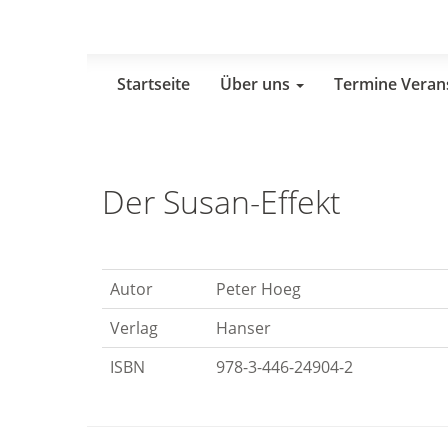
Skip
to
main
content
Startseite
Über uns
Termine Veran
Der Susan-Effekt
Autor
Peter Hoeg
Verlag
Hanser
ISBN
978-3-446-24904-2