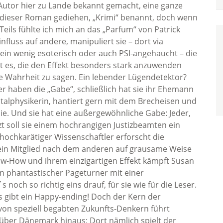
 Autor hier zu Lande bekannt gemacht, eine ganze
st dieser Roman gediehen, „Krimi“ benannt, doch wenn
. Teils fühlte ich mich an das „Parfum“ von Patrick
fluss auf andere, manipuliert sie – dort via
 ein wenig esoterisch oder auch PSI-angehaucht – die
t es, die den Effekt besonders stark anzuwenden
e Wahrheit zu sagen. Ein lebender Lügendetektor?
 haben die „Gabe“, schließlich hat sie ihr Ehemann
ntalphysikerin, hantiert gern mit dem Brecheisen und
lie. Und sie hat eine außergewöhnliche Gabe: Jeder,
etzt soll sie einem hochrangigen Justizbeamten ein
ochkarätiger Wissenschaftler erforscht die
ein Mitglied nach dem anderen auf grausame Weise
now-How und ihrem einzigartigen Effekt kämpft Susan
n phantastischer Pageturner mit einer
noch so richtig eins drauf, für sie wie für die Leser.
Es gibt ein Happy-ending! Doch der Kern der
on speziell begabten Zukunfts-Denkern führt
t über Dänemark hinaus: Dort nämlich spielt der