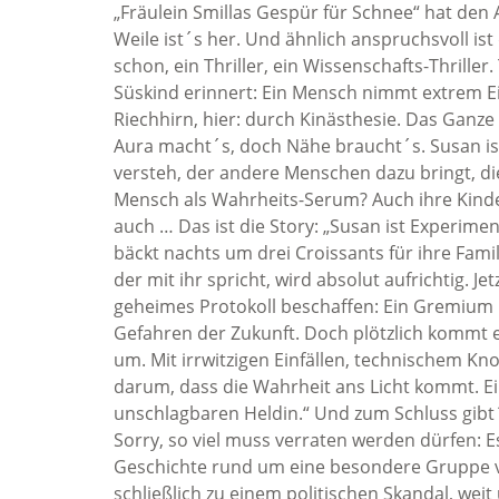
„Fräulein Smillas Gespür für Schnee“ hat den
Weile ist´s her. Und ähnlich anspruchsvoll i
schon, ein Thriller, ein Wissenschafts-Thriller
Süskind erinnert: Ein Mensch nimmt extrem Ein
Riechhirn, hier: durch Kinästhesie. Das Ganze
Aura macht´s, doch Nähe braucht´s. Susan is
versteh, der andere Menschen dazu bringt, di
Mensch als Wahrheits-Serum? Auch ihre Kinder
auch … Das ist die Story: „Susan ist Experime
bäckt nachts um drei Croissants für ihre Fami
der mit ihr spricht, wird absolut aufrichtig. J
geheimes Protokoll beschaffen: Ein Gremium h
Gefahren der Zukunft. Doch plötzlich kommt 
um. Mit irrwitzigen Einfällen, technischem K
darum, dass die Wahrheit ans Licht kommt. Ei
unschlagbaren Heldin.“ Und zum Schluss gibt´s 
Sorry, so viel muss verraten werden dürfen: 
Geschichte rund um eine besondere Gruppe v
schließlich zu einem politischen Skandal, wei