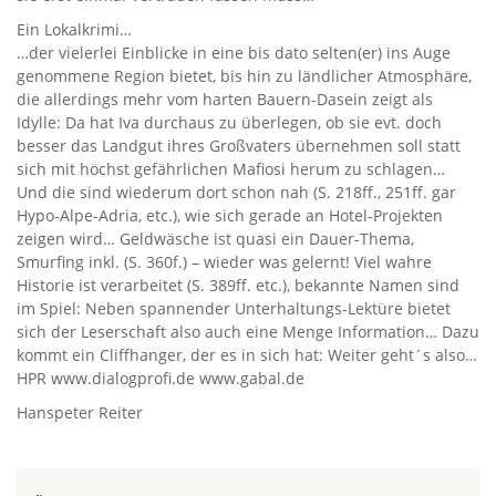
Ein Lokalkrimi…
…der vielerlei Einblicke in eine bis dato selten(er) ins Auge
genommene Region bietet, bis hin zu ländlicher Atmosphäre,
die allerdings mehr vom harten Bauern-Dasein zeigt als
Idylle: Da hat Iva durchaus zu überlegen, ob sie evt. doch
besser das Landgut ihres Großvaters übernehmen soll statt
sich mit höchst gefährlichen Mafiosi herum zu schlagen…
Und die sind wiederum dort schon nah (S. 218ff., 251ff. gar
Hypo-Alpe-Adria, etc.), wie sich gerade an Hotel-Projekten
zeigen wird… Geldwäsche ist quasi ein Dauer-Thema,
Smurfing inkl. (S. 360f.) – wieder was gelernt! Viel wahre
Historie ist verarbeitet (S. 389ff. etc.), bekannte Namen sind
im Spiel: Neben spannender Unterhaltungs-Lektüre bietet
sich der Leserschaft also auch eine Menge Information… Dazu
kommt ein Cliffhanger, der es in sich hat: Weiter geht´s also…
HPR www.dialogprofi.de www.gabal.de
Hanspeter Reiter