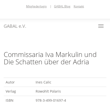
Skip
Mitgliederlogin
|
GABAL Blog
Kontakt
to
main
content
GABAL e.V.
Toggl
navig
Commissaria Iva Markulin und
Die Schatten über der Adria
Autor
Ines Calic
Verlag
Rowohlt Polaris
ISBN
978-3-499-01697-4