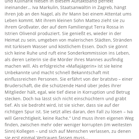
und Kulinarik fließen in diesem Auftaktband perfekt
ineinander… Iva Markulin, Staatsanwältin in Zagreb, hängt
ihren Job an den Nagel, als ihr Mann bei einem Attentat ums
Leben kommt. Mit ihrem kleinen Sohn Matteo zieht sie zu
ihrem Großvater, der auf dem Familiengut Terra Rossa in
Istrien Olivenöl produziert. Sie genießt es, wieder in der
Heimat zu sein, umgeben von malerischen Städten, Stränden
mit türkisem Wasser und köstlichem Essen. Doch sie gönnt
sich keine Ruhe und ruft eine Sonderkommission ins Leben,
als deren Leiterin sie die Mörder ihres Mannes ausfindig
machen will. Als erfolgreiche «Mafiajägerin» ist sie keine
Unbekannte und macht schnell Bekanntschaft mit
einflussreichen Personen. Sie erfährt von der bratstvo – einer
Bruderschaft, die die schützende Hand über jedes ihrer
Mitglieder hält, egal, wie tief diese in Korruption und Betrug
stecken. Doch Iva lässt sich nicht einschüchtern und gräbt
tief. Als sie bedroht wird, ist sie sicher, dass sie auf der
richtigen Spur ist. Sie setzt alles daran, den Fall zu lösen – Iva
will Gerechtigkeit, keine Rache.“ Und muss ihren eigenen Weg
finden, zwischen mehr oder weniger korrupten (im weitesten
Sinn) Kollegen – und sich auf Menschen verlassen, zu denen
sie erst einmal Vertrauen fassen muss…