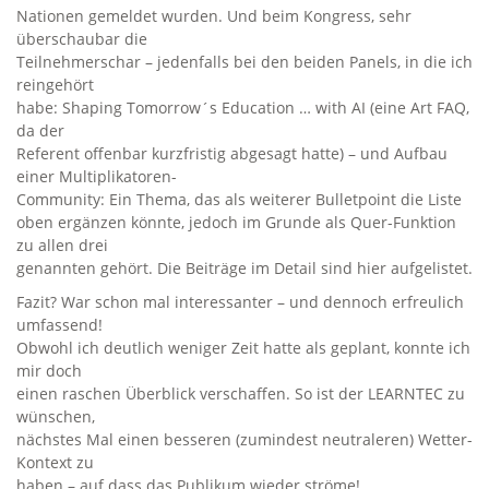
Nationen gemeldet wurden. Und beim Kongress, sehr
überschaubar die
Teilnehmerschar – jedenfalls bei den beiden Panels, in die ich
reingehört
habe: Shaping Tomorrow´s Education … with AI (eine Art FAQ,
da der
Referent offenbar kurzfristig abgesagt hatte) – und Aufbau
einer Multiplikatoren-
Community: Ein Thema, das als weiterer Bulletpoint die Liste
oben ergänzen könnte, jedoch im Grunde als Quer-Funktion
zu allen drei
genannten gehört. Die Beiträge im Detail sind hier aufgelistet.
Fazit? War schon mal interessanter – und dennoch erfreulich
umfassend!
Obwohl ich deutlich weniger Zeit hatte als geplant, konnte ich
mir doch
einen raschen Überblick verschaffen. So ist der LEARNTEC zu
wünschen,
nächstes Mal einen besseren (zumindest neutraleren) Wetter-
Kontext zu
haben – auf dass das Publikum wieder ströme!