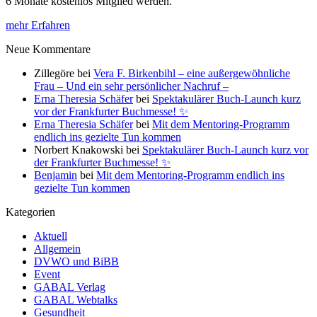
6 Monate kostenlos Mitglied werden.
mehr Erfahren
Neue Kommentare
Zillegöre
bei
Vera F. Birkenbihl – eine außergewöhnliche
Frau – Und ein sehr persönlicher Nachruf –
Erna Theresia Schäfer
bei
Spektakulärer Buch-Launch kurz
vor der Frankfurter Buchmesse! ✨
Erna Theresia Schäfer
bei
Mit dem Mentoring-Programm
endlich ins gezielte Tun kommen
Norbert Knakowski
bei
Spektakulärer Buch-Launch kurz vor
der Frankfurter Buchmesse! ✨
Benjamin
bei
Mit dem Mentoring-Programm endlich ins
gezielte Tun kommen
Kategorien
Aktuell
Allgemein
DVWO und BiBB
Event
GABAL Verlag
GABAL Webtalks
Gesundheit