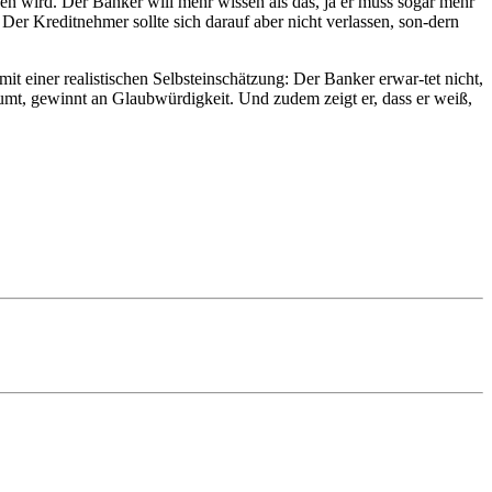
ffen wird. Der Banker will mehr wissen als das, ja er muss sogar mehr
Der Kreditnehmer sollte sich darauf aber nicht verlassen, son-dern
it einer realistischen Selbsteinschätzung: Der Banker erwar-tet nicht,
äumt, gewinnt an Glaubwürdigkeit. Und zudem zeigt er, dass er weiß,