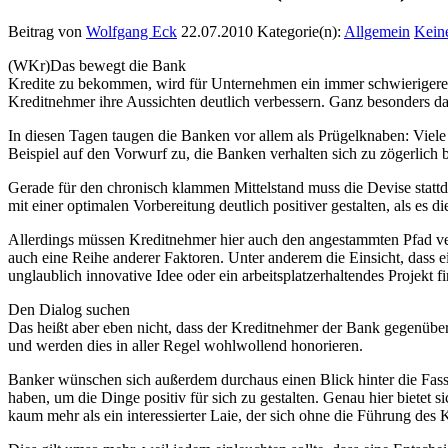
Beitrag von
Wolfgang Eck
22.07.2010
Kategorie(n):
Allgemein
Kein
(WKr)Das bewegt die Bank
Kredite zu bekommen, wird für Unternehmen ein immer schwierigere
Kreditnehmer ihre Aussichten deutlich verbessern. Ganz besonders d
In diesen Tagen taugen die Banken vor allem als Prügelknaben: Viele d
Beispiel auf den Vorwurf zu, die Banken verhalten sich zu zögerlich 
Gerade für den chronisch klammen Mittelstand muss die Devise statt
mit einer optimalen Vorbereitung deutlich positiver gestalten, als e
Allerdings müssen Kreditnehmer hier auch den angestammten Pfad verl
auch eine Reihe anderer Faktoren. Unter anderem die Einsicht, dass e
unglaublich innovative Idee oder ein arbeitsplatzerhaltendes Projekt fi
Den Dialog suchen
Das heißt aber eben nicht, dass der Kreditnehmer der Bank gegenübe
und werden dies in aller Regel wohlwollend honorieren.
Banker wünschen sich außerdem durchaus einen Blick hinter die Fass
haben, um die Dinge positiv für sich zu gestalten. Genau hier bietet
kaum mehr als ein interessierter Laie, der sich ohne die Führung des 