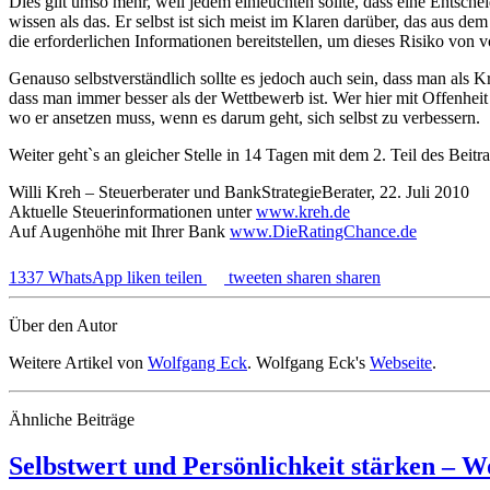
Dies gilt umso mehr, weil jedem einleuchten sollte, dass eine Entsche
wissen als das. Er selbst ist sich meist im Klaren darüber, das aus d
die erforderlichen Informationen bereitstellen, um dieses Risiko von 
Genauso selbstverständlich sollte es jedoch auch sein, dass man als K
dass man immer besser als der Wettbewerb ist. Wer hier mit Offenheit
wo er ansetzen muss, wenn es darum geht, sich selbst zu verbessern.
Weiter geht`s an gleicher Stelle in 14 Tagen mit dem 2. Teil des Beitr
Willi Kreh – Steuerberater und BankStrategieBerater, 22. Juli 2010
Aktuelle Steuerinformationen unter
www.kreh.de
Auf Augenhöhe mit Ihrer Bank
www.DieRatingChance.de
1337
WhatsApp
liken
teilen
tweeten
sharen
sharen
Über den Autor
Weitere Artikel von
Wolfgang Eck
. Wolfgang Eck's
Webseite
.
Ähnliche Beiträge
Selbstwert und Persönlichkeit stärken – 