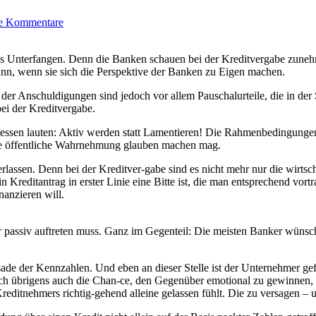
e Kommentare
s Unterfangen. Denn die Banken schauen bei der Kreditvergabe zuneh
ann, wenn sie sich die Perspektive der Banken zu Eigen machen.
er Anschuldigungen sind jedoch vor allem Pauschalurteile, die in der Sa
bei der Kreditvergabe.
dessen lauten: Aktiv werden statt Lamentieren! Die Rahmenbedingunge
s die öffentliche Wahrnehmung glauben machen mag.
assen. Denn bei der Kreditver-gabe sind es nicht mehr nur die wirtsc
in Kreditantrag in erster Linie eine Bitte ist, die man entsprechend v
nanzieren will.
r passiv auftreten muss. Ganz im Gegenteil: Die meisten Banker wünsc
ade der Kennzahlen. Und eben an dieser Stelle ist der Unternehmer ge
 sich übrigens auch die Chan-ce, den Gegenüber emotional zu gewinnen, 
Kreditnehmers richtig-gehend alleine gelassen fühlt. Die zu versagen – u