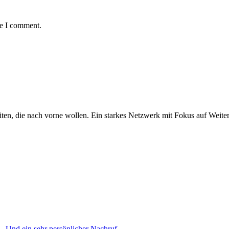
me I comment.
iten, die nach vorne wollen. Ein starkes Netzwerk mit Fokus auf Weite
– Und ein sehr persönlicher Nachruf –