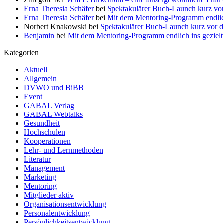
Erna Theresia Schäfer
bei
Spektakulärer Buch-Launch kurz vo
Erna Theresia Schäfer
bei
Mit dem Mentoring-Programm endlic
Norbert Knakowski
bei
Spektakulärer Buch-Launch kurz vor d
Benjamin
bei
Mit dem Mentoring-Programm endlich ins gezie
Kategorien
Aktuell
Allgemein
DVWO und BiBB
Event
GABAL Verlag
GABAL Webtalks
Gesundheit
Hochschulen
Kooperationen
Lehr- und Lernmethoden
Literatur
Management
Marketing
Mentoring
Mitglieder aktiv
Organisationsentwicklung
Personalentwicklung
Persönlichkeitsentwicklung