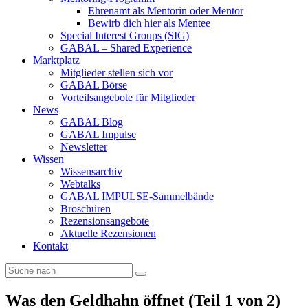
Ehrenamt als Mentorin oder Mentor
Bewirb dich hier als Mentee
Special Interest Groups (SIG)
GABAL – Shared Experience
Marktplatz
Mitglieder stellen sich vor
GABAL Börse
Vorteilsangebote für Mitglieder
News
GABAL Blog
GABAL Impulse
Newsletter
Wissen
Wissensarchiv
Webtalks
GABAL IMPULSE-Sammelbände
Broschüren
Rezensionsangebote
Aktuelle Rezensionen
Kontakt
Was den Geldhahn öffnet (Teil 1 von 2)