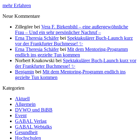
mehr Erfahren
Neue Kommentare
Zillegöre
bei
Vera F. Birkenbihl – eine außergewöhnliche
Frau – Und ein sehr persönlicher Nachruf –
Erna Theresia Schäfer
bei
Spektakulärer Buch-Launch kurz
vor der Frankfurter Buchmesse! ✨
Erna Theresia Schäfer
bei
Mit dem Mentoring-Programm
endlich ins gezielte Tun kommen
Norbert Knakowski
bei
Spektakulärer Buch-Launch kurz vor
der Frankfurter Buchmesse! ✨
Benjamin
bei
Mit dem Mentoring-Programm endlich ins
gezielte Tun kommen
Kategorien
Aktuell
Allgemein
DVWO und BiBB
Event
GABAL Verlag
GABAL Webtalks
Gesundheit
Hochschulen