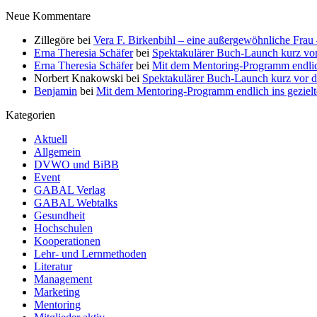
Neue Kommentare
Zillegöre
bei
Vera F. Birkenbihl – eine außergewöhnliche Frau 
Erna Theresia Schäfer
bei
Spektakulärer Buch-Launch kurz vo
Erna Theresia Schäfer
bei
Mit dem Mentoring-Programm endlic
Norbert Knakowski
bei
Spektakulärer Buch-Launch kurz vor d
Benjamin
bei
Mit dem Mentoring-Programm endlich ins gezie
Kategorien
Aktuell
Allgemein
DVWO und BiBB
Event
GABAL Verlag
GABAL Webtalks
Gesundheit
Hochschulen
Kooperationen
Lehr- und Lernmethoden
Literatur
Management
Marketing
Mentoring