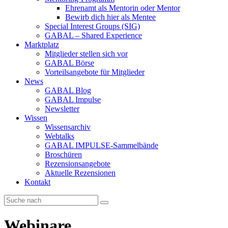
Ehrenamt als Mentorin oder Mentor
Bewirb dich hier als Mentee
Special Interest Groups (SIG)
GABAL – Shared Experience
Marktplatz
Mitglieder stellen sich vor
GABAL Börse
Vorteilsangebote für Mitglieder
News
GABAL Blog
GABAL Impulse
Newsletter
Wissen
Wissensarchiv
Webtalks
GABAL IMPULSE-Sammelbände
Broschüren
Rezensionsangebote
Aktuelle Rezensionen
Kontakt
Webinare