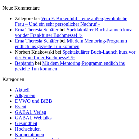
Neue Kommentare
Zillegöre
bei
Vera F. Birkenbihl – eine außergewöhnliche
Frau – Und ein sehr persönlicher Nachruf –
Erna Theresia Schäfer
bei
Spektakulärer Buch-Launch kurz
vor der Frankfurter Buchmesse! ✨
Erna Theresia Schäfer
bei
Mit dem Mentoring-Programm
endlich ins gezielte Tun kommen
Norbert Knakowski
bei
Spektakulärer Buch-Launch kurz vor
der Frankfurter Buchmesse! ✨
Benjamin
bei
Mit dem Mentoring-Programm endlich ins
gezielte Tun kommen
Kategorien
Aktuell
Allgemein
DVWO und BiBB
Event
GABAL Verlag
GABAL Webtalks
Gesundheit
Hochschulen
Kooperationen