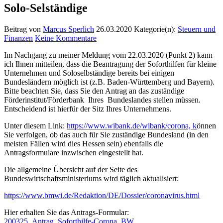
Solo-Selständige
Beitrag von
Marcus Sperlich
26.03.2020
Kategorie(n):
Steuern und
Finanzen
Keine Kommentare
Im Nachgang zu meiner Meldung vom 22.03.2020 (Punkt 2) kann
ich Ihnen mitteilen, dass die Beantragung der Soforthilfen für kleine
Unternehmen und Soloselbständige bereits bei einigen
Bundesländern möglich ist (z.B. Baden-Württemberg und Bayern).
Bitte beachten Sie, dass Sie den Antrag an das zuständige
Förderinstitut/Förderbank Ihres Bundeslandes stellen müssen.
Entscheidend ist hierfür der Sitz Ihres Unternehmens.
Unter diesem Link:
https://www.wibank.de/wibank/corona, k
önnen
Sie verfolgen, ob das auch für Sie zuständige Bundesland (in den
meisten Fällen wird dies Hessen sein) ebenfalls die
Antragsformulare inzwischen eingestellt hat.
Die allgemeine Übersicht auf der Seite des
Bundeswirtschaftsministeriums wird täglich aktualisiert:
https://www.bmwi.de/Redaktion/DE/Dossier/coronavirus.html
Hier erhalten Sie das Antrags-Formular:
200325_Antrag_Soforthilfe-Corona_BW