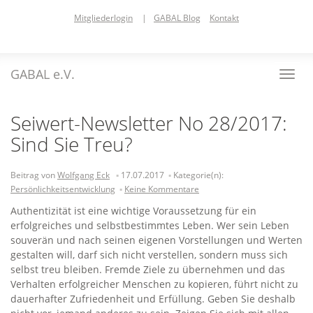
Skip
Mitgliederlogin
|
GABAL Blog
Kontakt
to
main
content
GABAL e.V.
Toggl
navig
Seiwert-Newsletter No 28/2017:
Sind Sie Treu?
Beitrag von
Wolfgang Eck
17.07.2017
Kategorie(n):
Persönlichkeitsentwicklung
Keine Kommentare
Authentizität ist eine wichtige Voraussetzung für ein
erfolgreiches und selbstbestimmtes Leben. Wer sein Leben
souverän und nach seinen eigenen Vorstellungen und Werten
gestalten will, darf sich nicht verstellen, sondern muss sich
selbst treu bleiben. Fremde Ziele zu übernehmen und das
Verhalten erfolgreicher Menschen zu kopieren, führt nicht zu
dauerhafter Zufriedenheit und Erfüllung. Geben Sie deshalb