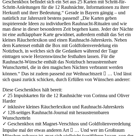
Geschenkbox befindet sich ein Set aus 25 Karten mit Schritt-für-
Schritt-Anleitungen für die 12 Rauhnächte, Informationen zu ihrer
Herkunft und ihrer Bedeutung.“ Gerade in Bayern gängig – und
natürlich zur Jahreszeit bestens passend! „Die Karten geben
inspirierende Ideen zu individuellen Rauhnacht-Ritualen und wie
man diese in dieser besonderen Zeit begehen kann. Jeder der Nächte
ist eine aufklappbare Karte gewidmet, außerdem enthält das Set ein
kleines Räucherlexikon und einen Rauhnacht-Jahreskreis. Neben
dem Kartenset enthält die Box mit Goldfolienveredelung ein
Notizbuch, in welches sich die Gedanken während der Tage
eintragen sowie Herzenswünsche festhalten lassen. Für die
Rauhnacht-Wünsche enthält das Notizbuch heraustrennbare
Wunschzettel, die in den magischen Nächten verbrannt werden
können.“ Das ist zudem passend zur Weihnachtszeit  … Und lässt
sich quasi zurück schicken, durch Erfüllen von Wünschen anderer:
Diese Geschenkbox hält bereit:
✓ 25 Impulskarten für die 12 Rauhnächte von Corinna und Oliver
Harder
✓ inklusive kleines Räucherlexikon und Rauhnacht-Jahreskreis
✓ 128-seitiges Rauhnacht-Journal mit heraustrennbaren
Wunschzetteln
✓ Geschenkbox mit Magnet-Verschluss und Goldfolienveredelung
Impulse mal der etwas anderen Art  … Und wer im Großraum
München zuhause ist, mag sich vielleicht (ver)führen lassen, von der