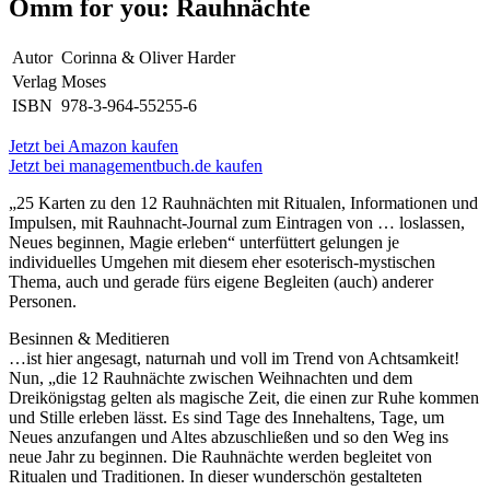
Omm for you: Rauhnächte
Autor
Corinna & Oliver Harder
Verlag
Moses
ISBN
978-3-964-55255-6
Jetzt bei Amazon kaufen
Jetzt bei managementbuch.de kaufen
„25 Karten zu den 12 Rauhnächten mit Ritualen, Informationen und
Impulsen, mit Rauhnacht-Journal zum Eintragen von … loslassen,
Neues beginnen, Magie erleben“ unterfüttert gelungen je
individuelles Umgehen mit diesem eher esoterisch-mystischen
Thema, auch und gerade fürs eigene Begleiten (auch) anderer
Personen.
Besinnen & Meditieren
…ist hier angesagt, naturnah und voll im Trend von Achtsamkeit!
Nun, „die 12 Rauhnächte zwischen Weihnachten und dem
Dreikönigstag gelten als magische Zeit, die einen zur Ruhe kommen
und Stille erleben lässt. Es sind Tage des Innehaltens, Tage, um
Neues anzufangen und Altes abzuschließen und so den Weg ins
neue Jahr zu beginnen. Die Rauhnächte werden begleitet von
Ritualen und Traditionen. In dieser wunderschön gestalteten