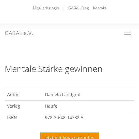
Skip
Mitgliederlogin
|
GABAL Blog
Kontakt
to
main
content
GABAL e.V.
Toggl
navig
Mentale Stärke gewinnen
Autor
Daniela Landgraf
Verlag
Haufe
ISBN
978-3-648-14782-5
Jetzt bei Amazon kaufen