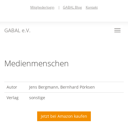
Skip
Mitgliederlogin
|
GABAL Blog
Kontakt
to
main
content
GABAL e.V.
Toggl
navig
Medienmenschen
Autor
Jens Bergmann, Bernhard Pörksen
Verlag
sonstige
Jetzt bei Amazon kaufen