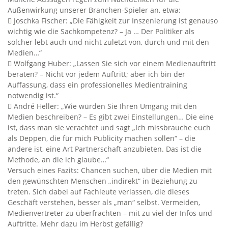
Außenwirkung unserer Branchen-Spieler an, etwa:
 Joschka Fischer: „Die Fähigkeit zur Inszenierung ist genauso
wichtig wie die Sachkompetenz? – Ja … Der Politiker als
solcher lebt auch und nicht zuletzt von, durch und mit den
Medien…“
 Wolfgang Huber: „Lassen Sie sich vor einem Medienauftritt
beraten? – Nicht vor jedem Auftritt; aber ich bin der
Auffassung, dass ein professionelles Medientraining
notwendig ist.“
 André Heller: „Wie würden Sie Ihren Umgang mit den
Medien beschreiben? – Es gibt zwei Einstellungen… Die eine
ist, dass man sie verachtet und sagt „Ich missbrauche euch
als Deppen, die für mich Publicity machen sollen“ – die
andere ist, eine Art Partnerschaft anzubieten. Das ist die
Methode, an die ich glaube…“
Versuch eines Fazits: Chancen suchen, über die Medien mit
den gewünschten Menschen „indirekt“ in Beziehung zu
treten. Sich dabei auf Fachleute verlassen, die dieses
Geschäft verstehen, besser als „man“ selbst. Vermeiden,
Medienvertreter zu überfrachten – mit zu viel der Infos und
Auftritte. Mehr dazu im Herbst gefällig?