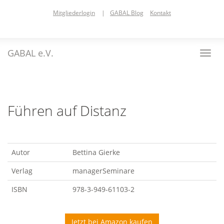
Skip
Mitgliederlogin
|
GABAL Blog
Kontakt
to
main
content
GABAL e.V.
Toggl
navig
Führen auf Distanz
Autor
Bettina Gierke
Verlag
managerSeminare
ISBN
978-3-949-61103-2
Jetzt bei Amazon kaufen