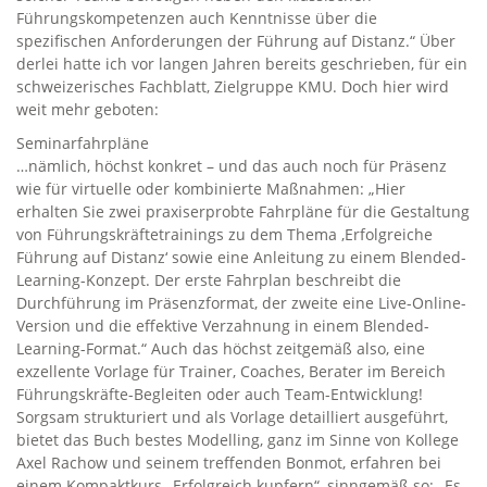
Führungskompetenzen auch Kenntnisse über die
spezifischen Anforderungen der Führung auf Distanz.“ Über
derlei hatte ich vor langen Jahren bereits geschrieben, für ein
schweizerisches Fachblatt, Zielgruppe KMU. Doch hier wird
weit mehr geboten:
Seminarfahrpläne
…nämlich, höchst konkret – und das auch noch für Präsenz
wie für virtuelle oder kombinierte Maßnahmen: „Hier
erhalten Sie zwei praxiserprobte Fahrpläne für die Gestaltung
von Führungskräftetrainings zu dem Thema ‚Erfolgreiche
Führung auf Distanz‘ sowie eine Anleitung zu einem Blended-
Learning-Konzept. Der erste Fahrplan beschreibt die
Durchführung im Präsenzformat, der zweite eine Live-Online-
Version und die effektive Verzahnung in einem Blended-
Learning-Format.“ Auch das höchst zeitgemäß also, eine
exzellente Vorlage für Trainer, Coaches, Berater im Bereich
Führungskräfte-Begleiten oder auch Team-Entwicklung!
Sorgsam strukturiert und als Vorlage detailliert ausgeführt,
bietet das Buch bestes Modelling, ganz im Sinne von Kollege
Axel Rachow und seinem treffenden Bonmot, erfahren bei
einem Kompaktkurs „Erfolgreich kupfern“, sinngemäß so: „Es