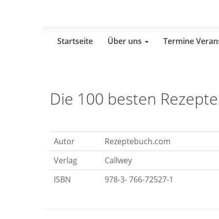
Skip
to
main
content
Startseite
Über uns
Termine Veran
Die 100 besten Rezepte
Autor
Rezeptebuch.com
Verlag
Callwey
ISBN
978-3- 766-72527-1