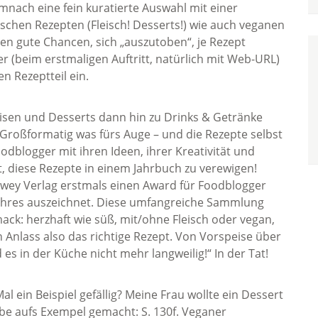
nach eine fein kuratierte Auswahl mit einer
ischen Rezepten (Fleisch! Desserts!) wie auch veganen
en gute Chancen, sich „auszutoben“, je Rezept
ger (beim erstmaligen Auftritt, natürlich mit Web-URL)
 Rezeptteil ein.
isen und Desserts dann hin zu Drinks & Getränke
 Großformatig was fürs Auge – und die Rezepte selbst
oodblogger mit ihren Ideen, ihrer Kreativität und
t, diese Rezepte in einem Jahrbuch zu verewigen!
wey Verlag erstmals einen Award für Foodblogger
Jahres auszeichnet. Diese umfangreiche Sammlung
ack: herzhaft wie süß, mit/ohne Fleisch oder vegan,
n Anlass also das richtige Rezept. Von Vorspeise über
es in der Küche nicht mehr langweilig!“ In der Tat!
al ein Beispiel gefällig? Meine Frau wollte ein Dessert
obe aufs Exempel gemacht: S. 130f. Veganer