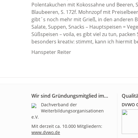
Polentakuchen mit Kokossahne und Beeren, S.
Blaubeeren, S. 172f. Mohnzopf mit Preiselbeere
gibt´s noch mehr mit Grieß, in den anderen Be
Salate, Suppen, Snacks – Hauptspeisen = Veget
Süßspeisen – voila, es gibt viel zu tun, packe
besonders kreativ: stimmt, kann ich hiermit 
Hanspeter Reiter
Wir sind Gründungsmitglied im…
Qualitä
Dachverband der
DVWO Qu
Weiterbildungsorganisationen
e.V.
Mit derzeit ca. 10.000 Mitgliedern:
www.dvwo.de