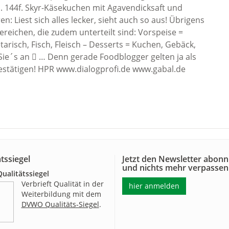
 144f. Skyr-Käsekuchen mit Agavendicksaft und
n: Liest sich alles lecker, sieht auch so aus! Übrigens
reichen, die zudem unterteilt sind: Vorspeise =
arisch, Fisch, Fleisch – Desserts = Kuchen, Gebäck,
n Sie´s an  … Denn gerade Foodblogger gelten ja als
bestätigen! HPR www.dialogprofi.de www.gabal.de
tssiegel
Jetzt den Newsletter abonn
und nichts mehr verpassen
alitätssiegel
Verbrieft Qualität in der
hier anmelden
Weiterbildung mit dem
DVWO Qualitäts-Siegel
.