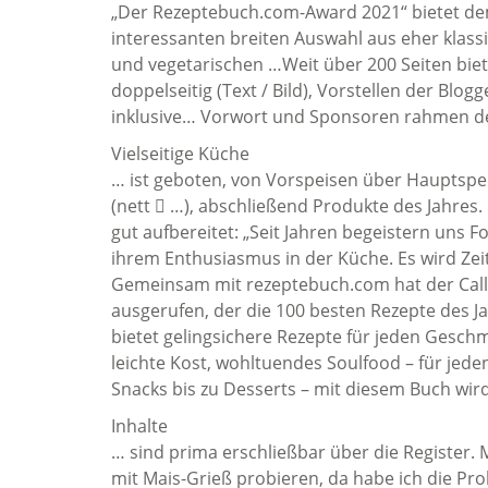
„Der Rezeptebuch.com-Award 2021“ bietet dem
interessanten breiten Auswahl aus eher klass
und vegetarischen …Weit über 200 Seiten biet
doppelseitig (Text / Bild), Vorstellen der Blog
inklusive… Vorwort und Sponsoren rahmen den
Vielseitige Küche
… ist geboten, von Vorspeisen über Hauptspe
(nett  …), abschließend Produkte des Jahres.
gut aufbereitet: „Seit Jahren begeistern uns F
ihrem Enthusiasmus in der Küche. Es wird Zei
Gemeinsam mit rezeptebuch.com hat der Call
ausgerufen, der die 100 besten Rezepte des 
bietet gelingsichere Rezepte für jeden Geschm
leichte Kost, wohltuendes Soulfood – für jede
Snacks bis zu Desserts – mit diesem Buch wird 
Inhalte
… sind prima erschließbar über die Register. M
mit Mais-Grieß probieren, da habe ich die Pr