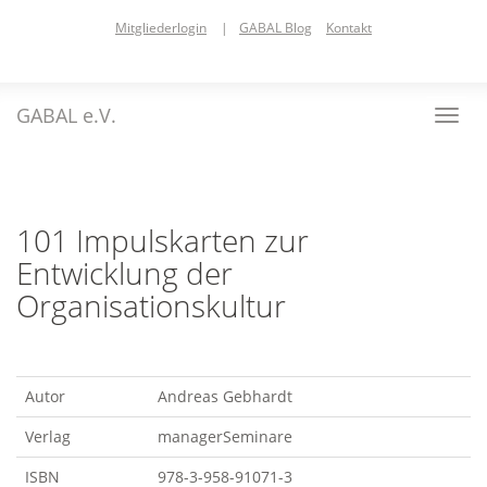
Skip
Mitgliederlogin
|
GABAL Blog
Kontakt
to
main
content
GABAL e.V.
Toggl
navig
101 Impulskarten zur
Entwicklung der
Organisationskultur
Autor
Andreas Gebhardt
Verlag
managerSeminare
ISBN
978-3-958-91071-3