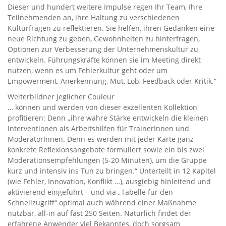
Dieser und hundert weitere Impulse regen Ihr Team, Ihre
Teilnehmenden an, ihre Haltung zu verschiedenen
Kulturfragen zu reflektieren. Sie helfen, ihren Gedanken eine
neue Richtung zu geben, Gewohnheiten zu hinterfragen,
Optionen zur Verbesserung der Unternehmenskultur zu
entwickeln. Führungskräfte können sie im Meeting direkt
nutzen, wenn es um Fehlerkultur geht oder um
Empowerment, Anerkennung, Mut, Lob, Feedback oder Kritik.“
Weiterbildner jeglicher Couleur
… können und werden von dieser exzellenten Kollektion
profitieren: Denn „ihre wahre Stärke entwickeln die kleinen
Interventionen als Arbeitshilfen für TrainerInnen und
ModeratorInnen. Denn es werden mit jeder Karte ganz
konkrete Reflexionsangebote formuliert sowie ein bis zwei
Moderationsempfehlungen (5-20 Minuten), um die Gruppe
kurz und intensiv ins Tun zu bringen.“ Unterteilt in 12 Kapitel
(wie Fehler, Innovation, Konflikt …), ausgiebig hinleitend und
aktivierend eingeführt – und via „Tabelle für den
Schnellzugriff“ optimal auch während einer Maßnahme
nutzbar, all-in auf fast 250 Seiten. Natürlich findet der
erfahrene Anwender viel Bekanntes, doch sorgsam