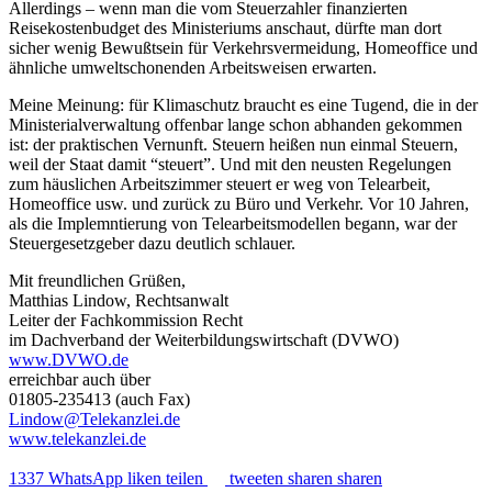
Allerdings – wenn man die vom Steuerzahler finanzierten
Reisekostenbudget des Ministeriums anschaut, dürfte man dort
sicher wenig Bewußtsein für Verkehrsvermeidung, Homeoffice und
ähnliche umweltschonenden Arbeitsweisen erwarten.
Meine Meinung: für Klimaschutz braucht es eine Tugend, die in der
Ministerialverwaltung offenbar lange schon abhanden gekommen
ist: der praktischen Vernunft. Steuern heißen nun einmal Steuern,
weil der Staat damit “steuert”. Und mit den neusten Regelungen
zum häuslichen Arbeitszimmer steuert er weg von Telearbeit,
Homeoffice usw. und zurück zu Büro und Verkehr. Vor 10 Jahren,
als die Implemntierung von Telearbeitsmodellen begann, war der
Steuergesetzgeber dazu deutlich schlauer.
Mit freundlichen Grüßen,
Matthias Lindow, Rechtsanwalt
Leiter der Fachkommission Recht
im Dachverband der Weiterbildungswirtschaft (DVWO)
www.DVWO.de
erreichbar auch über
01805-235413 (auch Fax)
Lindow@Telekanzlei.de
www.telekanzlei.de
1337
WhatsApp
liken
teilen
tweeten
sharen
sharen