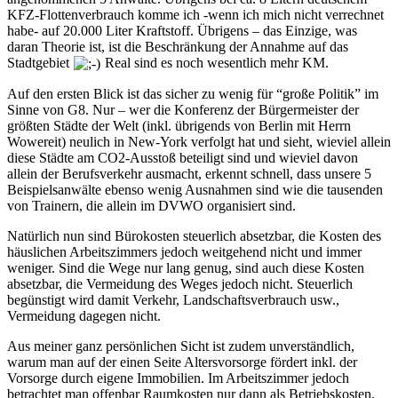
KFZ-Flottenverbrauch komme ich -wenn ich mich nicht verrechnet
habe- auf 20.000 Liter Kraftstoff. Übrigens – das Einzige, was
daran Theorie ist, ist die Beschränkung der Annahme auf das
Stadtgebiet
Real sind es noch wesentlich mehr KM.
Auf den ersten Blick ist das sicher zu wenig für “große Politik” im
Sinne von G8. Nur – wer die Konferenz der Bürgermeister der
größten Städte der Welt (inkl. übrigends von Berlin mit Herrn
Wowereit) neulich in New-York verfolgt hat und sieht, wieviel allein
diese Städte am CO2-Ausstoß beteiligt sind und wieviel davon
allein der Berufsverkehr ausmacht, erkennt schnell, dass unsere 5
Beispielsanwälte ebenso wenig Ausnahmen sind wie die tausenden
von Trainern, die allein im DVWO organisiert sind.
Natürlich nun sind Bürokosten steuerlich absetzbar, die Kosten des
häuslichen Arbeitszimmers jedoch weitgehend nicht und immer
weniger. Sind die Wege nur lang genug, sind auch diese Kosten
absetzbar, die Vermeidung des Weges jedoch nicht. Steuerlich
begünstigt wird damit Verkehr, Landschaftsverbrauch usw.,
Vermeidung dagegen nicht.
Aus meiner ganz persönlichen Sicht ist zudem unverständlich,
warum man auf der einen Seite Altersvorsorge fördert inkl. der
Vorsorge durch eigene Immobilien. Im Arbeitszimmer jedoch
betrachtet man offenbar Raumkosten nur dann als Betriebskosten,