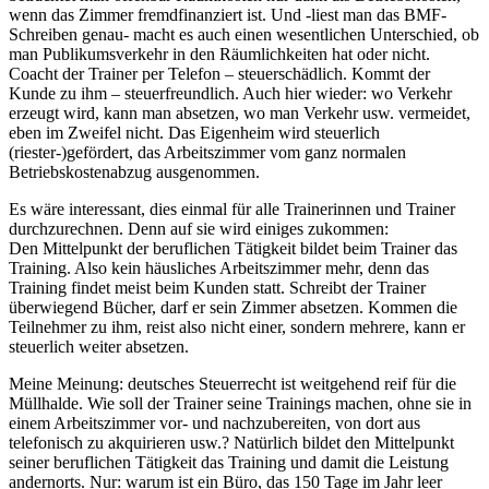
wenn das Zimmer fremdfinanziert ist. Und -liest man das BMF-
Schreiben genau- macht es auch einen wesentlichen Unterschied, ob
man Publikumsverkehr in den Räumlichkeiten hat oder nicht.
Coacht der Trainer per Telefon – steuerschädlich. Kommt der
Kunde zu ihm – steuerfreundlich. Auch hier wieder: wo Verkehr
erzeugt wird, kann man absetzen, wo man Verkehr usw. vermeidet,
eben im Zweifel nicht. Das Eigenheim wird steuerlich
(riester-)gefördert, das Arbeitszimmer vom ganz normalen
Betriebskostenabzug ausgenommen.
Es wäre interessant, dies einmal für alle Trainerinnen und Trainer
durchzurechnen. Denn auf sie wird einiges zukommen:
Den Mittelpunkt der beruflichen Tätigkeit bildet beim Trainer das
Training. Also kein häusliches Arbeitszimmer mehr, denn das
Training findet meist beim Kunden statt. Schreibt der Trainer
überwiegend Bücher, darf er sein Zimmer absetzen. Kommen die
Teilnehmer zu ihm, reist also nicht einer, sondern mehrere, kann er
steuerlich weiter absetzen.
Meine Meinung: deutsches Steuerrecht ist weitgehend reif für die
Müllhalde. Wie soll der Trainer seine Trainings machen, ohne sie in
einem Arbeitszimmer vor- und nachzubereiten, von dort aus
telefonisch zu akquirieren usw.? Natürlich bildet den Mittelpunkt
seiner beruflichen Tätigkeit das Training und damit die Leistung
andernorts. Nur: warum ist ein Büro, das 150 Tage im Jahr leer