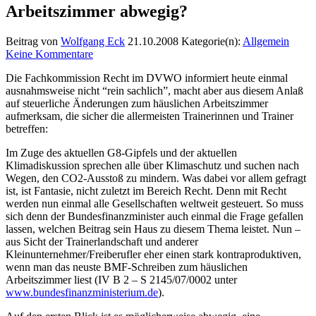
Arbeitszimmer abwegig?
Beitrag von
Wolfgang Eck
21.10.2008
Kategorie(n):
Allgemein
Keine Kommentare
Die Fachkommission Recht im DVWO informiert heute einmal
ausnahmsweise nicht “rein sachlich”, macht aber aus diesem Anlaß
auf steuerliche Änderungen zum häuslichen Arbeitszimmer
aufmerksam, die sicher die allermeisten Trainerinnen und Trainer
betreffen:
Im Zuge des aktuellen G8-Gipfels und der aktuellen
Klimadiskussion sprechen alle über Klimaschutz und suchen nach
Wegen, den CO2-Ausstoß zu mindern. Was dabei vor allem gefragt
ist, ist Fantasie, nicht zuletzt im Bereich Recht. Denn mit Recht
werden nun einmal alle Gesellschaften weltweit gesteuert. So muss
sich denn der Bundesfinanzminister auch einmal die Frage gefallen
lassen, welchen Beitrag sein Haus zu diesem Thema leistet. Nun –
aus Sicht der Trainerlandschaft und anderer
Kleinunternehmer/Freiberufler eher einen stark kontraproduktiven,
wenn man das neuste BMF-Schreiben zum häuslichen
Arbeitszimmer liest (IV B 2 – S 2145/07/0002 unter
www.bundesfinanzministerium.de
).