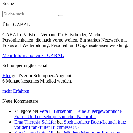
Suche
Über GABAL
GABAL e.V. ist ein Verband für Entscheider, Macher ...
Persönlichkeiten, die nach vorne wollen. Ein starkes Netzwerk mit
Fokus auf Weiterbildung, Personal- und Organisationsentwicklung.
Mehr Informationen zu GABAL
Schnuppermitgliedschaft
Hier
geht’s zum Schnupper-Angebot:
6 Monate kostenlos Mitglied werden.
mehr Erfahren
Neue Kommentare
Zillegöre
bei
Vera F. Birkenbihl – eine außergewöhnliche
Frau – Und ein sehr persönlicher Nachruf –
Erna Theresia Schäfer
bei
Spektakulärer Buch-Launch kurz
vor der Frankfurter Buchmesse! ✨
Erna Theresia Schäfer
bei
Mit dem Mentoring-Programm