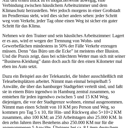
Auf den ersten Blick ist es möglicherweise abwegig, eine
Verbindung zwischen häuslichem Arbeitszimmer und dem
Klimaschutz herzustellen. Wer jedoch morgens in einer Großstadt
im Pendlerstau steht, wird dies sicher anders sehen: jeder Schritt
weg vom Verkehr, jeder Tag ohne einen Weg ist sicher ein guter
Schritt für das Klima.
Nehmen wir den Trainer und sein häusliches Arbeitszimmer: Lagert
er es aus, wird er wegen der Trennung von Wohn- und
Gewerbeflächen mindestens in 50% der Fälle Verkehr erzeugen
müssen. Denn “das Büro um die Ecke” ist meistens eher Illusion.
Und die Praxis zeigt, dass bei schlechtem Wetter man sich mit seiner
“Business-Kleidung” dann doch auch für den einen Kilometer mal
eben ins Auto setzt.
Dazu ein Beispiel aus der Telekanzlei, die bisher ausschließlich mit
Telearbeitsplätzen arbeitet. Nimmt man einmal beispielhaft 5
Anwälte, die über das hamburger Stadtgebiet verteilt sind, und faßt
sie in einem Büro irgendwo in Hamburg zentral zusammen, so
entstehen für jeden irgendwo zwischen 5 und 15 KM Weg,
diejenigen, die vor der Stadtgrenze wohnen, einmal ausgenommen.
Nimmt man einen Schnitt von 10 KM pro Person und Weg, so
kommen pro Tag 5 x 10, für Hin- und Rückweg also 5×10×2 KM
zusammen, also 100 KM; an 250 Arbeitstagen also 25.000 KM. In
den zehn Jahren ihres Bestehens also 250.000 KM nur für die
angenommenen 5 Anwälte. Übrigens bei ca. 8 Litern deutschem