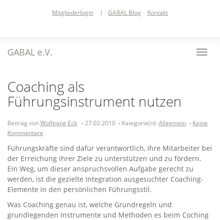
Skip
Mitgliederlogin
|
GABAL Blog
Kontakt
to
main
content
GABAL e.V.
Toggl
navig
Coaching als
Führungsinstrument nutzen
Beitrag von
Wolfgang Eck
27.02.2010
Kategorie(n):
Allgemein
Keine
Kommentare
Führungskräfte sind dafür verantwortlich, ihre Mitarbeiter bei
der Erreichung ihrer Ziele zu unterstützen und zu fördern.
Ein Weg, um dieser anspruchsvollen Aufgabe gerecht zu
werden, ist die gezielte Integration ausgesuchter Coaching-
Elemente in den persönlichen Führungsstil.
Was Coaching genau ist, welche Grundregeln und
grundlegenden Instrumente und Methoden es beim Coching