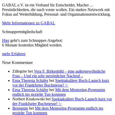
GABAL e.V. ist ein Verband für Entscheider, Macher ...
Persönlichkeiten, die nach vorne wollen. Ein starkes Netzwerk mit
Fokus auf Weiterbildung, Personal- und Organisationsentwicklung.
Mehr Informationen zu GABAL
Schnuppermitgliedschaft
Hier
geht’s zum Schnupper-Angebot:
6 Monate kostenlos Mitglied werden.
mehr Erfahren
Neue Kommentare
Zillegöre
bei
Vera F. Birkenbihl – eine außergewöhnliche
Frau – Und ein sehr persönlicher Nachruf –
Erna Theresia Schäfer
bei
Spektakulärer Buch-Launch kurz
vor der Frankfurter Buchmesse! ✨
Erna Theresia Schäfer
bei
Mit dem Mentoring-Programm
endlich ins gezielte Tun kommen
Norbert Knakowski
bei
Spektakulärer Buch-Launch kurz vor
der Frankfurter Buchmesse! ✨
Benjamin
bei
Mit dem Mentoring-Programm endlich ins
gezielte Tun kommen