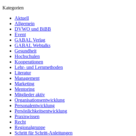
Kategorien
Aktuell
Allgemein
DVWO und BiBB
Event
GABAL Verlag
GABAL Webtalks
Gesundheit
Hochschulen
Kooperationen
Lehr- und Lernmethoden
Literatur
Management
Marketing
Mentoring
Mitglieder aktiv
Organisationsentwicklung
Personalentwicklung
Persönlichkeitsentwicklung
Praxiswissen
Recht
Regionalgruppe
Schritt für Schritt-Anleitungen