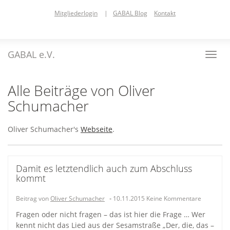
Skip
Mitgliederlogin
|
GABAL Blog
Kontakt
to
main
content
GABAL e.V.
Toggl
navig
Alle Beiträge von
Oliver
Schumacher
Oliver Schumacher's
Webseite
.
Damit es letztendlich auch zum Abschluss
kommt
Beitrag von
Oliver Schumacher
10.11.2015
Keine Kommentare
Fragen oder nicht fragen – das ist hier die Frage … Wer
kennt nicht das Lied aus der Sesamstraße „Der, die, das –