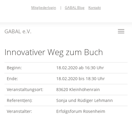
Skip
Mitgliederlogin
|
GABAL Blog
Kontakt
to
main
content
GABAL e.V.
Toggl
navig
Innovativer Weg zum Buch
Beginn:
18.02.2020 ab 16:30 Uhr
Ende:
18.02.2020 bis 18:30 Uhr
Veranstaltungsort:
83620 Kleinhöhenrain
Referent(en):
Sonja und Rüdiger Lehmann
Veranstalter:
Erfolgsforum Rosenheim