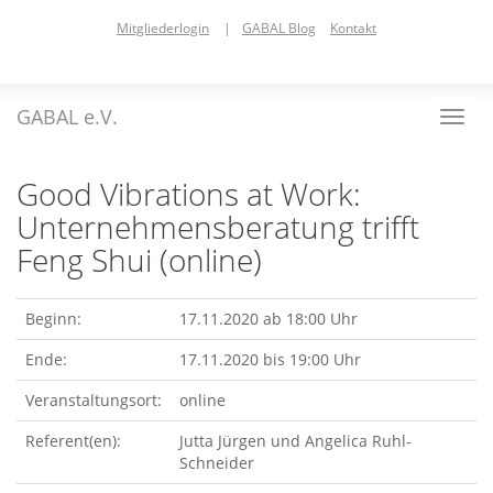
Skip
Mitgliederlogin
|
GABAL Blog
Kontakt
to
main
content
GABAL e.V.
Toggl
navig
Good Vibrations at Work:
Unternehmensberatung trifft
Feng Shui (online)
Beginn:
17.11.2020 ab 18:00 Uhr
Ende:
17.11.2020 bis 19:00 Uhr
Veranstaltungsort:
online
Referent(en):
Jutta Jürgen und Angelica Ruhl-
Schneider