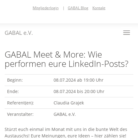
Skip
Mitgliederlogin
|
GABAL Blog
Kontakt
to
main
content
GABAL e.V.
Toggl
navig
GABAL Meet & More: Wie
performen eure LinkedIn-Posts?
Beginn:
08.07.2024 ab 19:00 Uhr
Ende:
08.07.2024 bis 20:00 Uhr
Referent(en):
Claudia Grajek
Veranstalter:
GABAL e.V.
Stürzt euch einmal im Monat mit uns in die bunte Welt des
Austauschs! Eure Meinungen, eure Ideen – hier zählen sie!